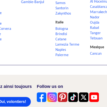
Al Hoceim
Gambie-Banjul
Samos
Casablanc
Santorin
Marrakech
e
Zakynthos
Nador
Italie
Oujda
e
Rabat
Corvera
Bologna
Tanger
e
Brindisi
Tetouan
e
Catane
Lamezia Terme
Mexique
Naples
Cancun
Palerme
z ainsi toujours
Follow us on
Oui, volontiers!