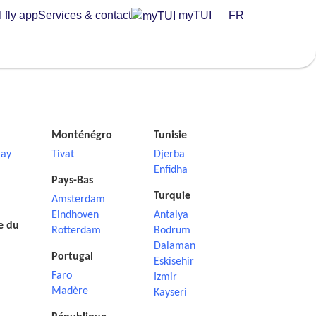
 fly app
Services & contact
myTUI
FR
Monténégro
Tunisie
ay
Tivat
Djerba
Enfidha
Pays-Bas
Turquie
Amsterdam
Eindhoven
Antalya
e du
Rotterdam
Bodrum
Dalaman
Portugal
Eskisehir
Faro
Izmir
Madère
Kayseri