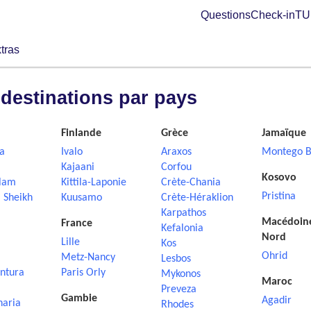
Questions
Check-in
TUI
tras
 destinations par pays
Finlande
Grèce
Jamaïque
a
Ivalo
Araxos
Montego B
Kajaani
Corfou
Kosovo
lam
Kittila-Laponie
Crète-Chania
Pristina
 Sheikh
Kuusamo
Crète-Héraklion
Karpathos
Macédoin
France
Kefalonia
Nord
Lille
Kos
Ohrid
Metz-Nancy
Lesbos
ntura
Paris Orly
Mykonos
Maroc
Preveza
Gambie
Agadir
naria
Rhodes