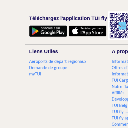
Téléchargez l'application TUI fly
Liens Utiles
A prop
Aéroports de départ régionaux
Informat
Demande de groupe
Offres d
myTUI
Informat
TUI Car
Notre flo
Affiliés
Dévelop
TUI Bel
TUI fly 
TUI fly a
Comment