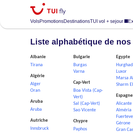
Skip
to
main
Vols
Promotions
Destinations
TUI vol + sejour
Ex
content
Liste alphabétique de nos
Albanie
Bulgarie
Egypte
Tirana
Burgas
Hurghad
Varna
Luxor
Algérie
Marsa A
Cap-Vert
Alger
Sharm El
Oran
Boa Vista (Cap-
Espagne
Vert)
Aruba
Sal (Cap-Vert)
Alicante
Aruba
Sao Vicente
Alméria
Fuerteve
Autriche
Chypre
Gérone
Innsbruck
Paphos
Gran Ca