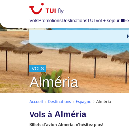
Skip
to
main
Vols
Promotions
Destinations
TUI vol + sejour
Ex
content
VOLS
Alméria
Accueil
Destinations
Espagne
Alméria
Alméria
Vols à
Billets d'avion Almeria: n'hésitez plus!