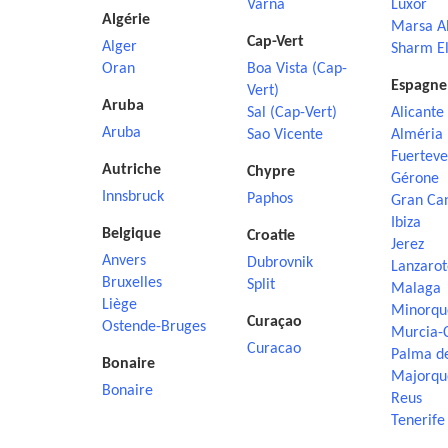
Varna
Luxor
Algérie
Marsa A
Cap-Vert
Alger
Sharm El
Oran
Boa Vista (Cap-
Espagne
Vert)
Aruba
Sal (Cap-Vert)
Alicante
Aruba
Sao Vicente
Alméria
Fuerteve
Autriche
Chypre
Gérone
Innsbruck
Paphos
Gran Ca
Ibiza
Belgique
Croatie
Jerez
Anvers
Dubrovnik
Lanzarot
Bruxelles
Split
Malaga
Liège
Minorqu
Curaçao
Ostende-Bruges
Murcia-
Curacao
Palma d
Bonaire
Majorqu
Bonaire
Reus
Tenerife