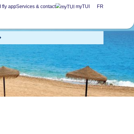
 fly app
Services & contact
myTUI
FR