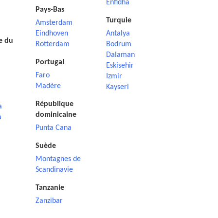
Enfidha
Pays-Bas
Turquie
Amsterdam
Eindhoven
Antalya
e du
Rotterdam
Bodrum
Dalaman
Portugal
Eskisehir
Faro
Izmir
Madère
Kayseri
République
a
dominicaine
a
Punta Cana
Suède
Montagnes de
Scandinavie
Tanzanie
Zanzibar