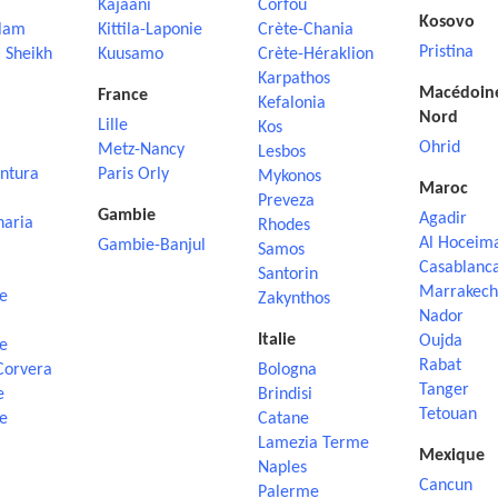
Kajaani
Corfou
Kosovo
lam
Kittila-Laponie
Crète-Chania
Pristina
 Sheikh
Kuusamo
Crète-Héraklion
Karpathos
Macédoin
France
Kefalonia
Nord
Lille
Kos
Ohrid
Metz-Nancy
Lesbos
ntura
Paris Orly
Mykonos
Maroc
Preveza
Gambie
Agadir
naria
Rhodes
Al Hoceim
Gambie-Banjul
Samos
Casablanc
Santorin
Marrakech
e
Zakynthos
Nador
Italie
Oujda
e
Rabat
Corvera
Bologna
Tanger
e
Brindisi
Tetouan
e
Catane
Lamezia Terme
Mexique
Naples
Cancun
Palerme