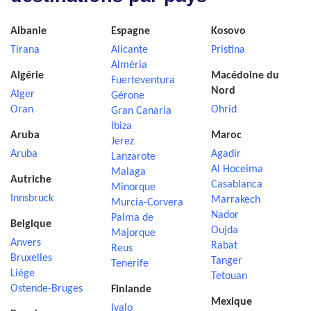
Albanie
Espagne
Kosovo
Tirana
Alicante
Pristina
Alméria
Algérie
Macédoine du
Fuerteventura
Nord
Alger
Gérone
Oran
Ohrid
Gran Canaria
Ibiza
Aruba
Maroc
Jerez
Aruba
Agadir
Lanzarote
Al Hoceima
Malaga
Autriche
Casablanca
Minorque
Innsbruck
Marrakech
Murcia-Corvera
Nador
Palma de
Belgique
Oujda
Majorque
Anvers
Rabat
Reus
Bruxelles
Tanger
Tenerife
Liège
Tetouan
Ostende-Bruges
Finlande
Mexique
Ivalo