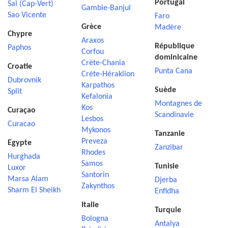
Portugal
Sal (Cap-Vert)
Gambie-Banjul
Sao Vicente
Faro
Grèce
Madère
Chypre
Araxos
République
Paphos
Corfou
dominicaine
Crète-Chania
Croatie
Punta Cana
Crète-Héraklion
Dubrovnik
Karpathos
Suède
Split
Kefalonia
Montagnes de
Kos
Curaçao
Scandinavie
Lesbos
Curacao
Mykonos
Tanzanie
Preveza
Egypte
Zanzibar
Rhodes
Hurghada
Samos
Tunisie
Luxor
Santorin
Marsa Alam
Djerba
Zakynthos
Sharm El Sheikh
Enfidha
Italie
Turquie
Bologna
Antalya