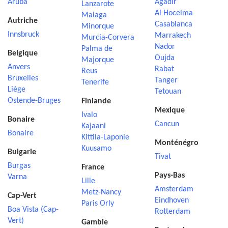
Aruba
Agadir
Lanzarote
Al Hoceima
Malaga
Autriche
Casablanca
Minorque
Innsbruck
Marrakech
Murcia-Corvera
Nador
Palma de
Belgique
Oujda
Majorque
Anvers
Rabat
Reus
Bruxelles
Tanger
Tenerife
Liège
Tetouan
Ostende-Bruges
Finlande
Mexique
Ivalo
Bonaire
Cancun
Kajaani
Bonaire
Kittila-Laponie
Monténégro
Kuusamo
Bulgarie
Tivat
Burgas
France
Pays-Bas
Varna
Lille
Amsterdam
Metz-Nancy
Cap-Vert
Eindhoven
Paris Orly
Boa Vista (Cap-
Rotterdam
Vert)
Gambie