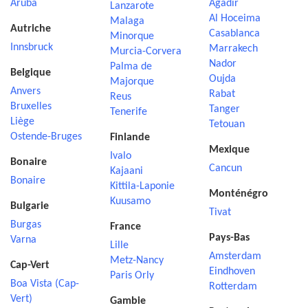
Aruba
Agadir
Lanzarote
Al Hoceima
Malaga
Autriche
Casablanca
Minorque
Innsbruck
Marrakech
Murcia-Corvera
Nador
Palma de
Belgique
Oujda
Majorque
Anvers
Rabat
Reus
Bruxelles
Tanger
Tenerife
Liège
Tetouan
Ostende-Bruges
Finlande
Mexique
Ivalo
Bonaire
Cancun
Kajaani
Bonaire
Kittila-Laponie
Monténégro
Kuusamo
Bulgarie
Tivat
Burgas
France
Pays-Bas
Varna
Lille
Amsterdam
Metz-Nancy
Cap-Vert
Eindhoven
Paris Orly
Boa Vista (Cap-
Rotterdam
Vert)
Gambie