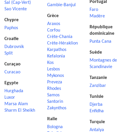
Portugal
Sal (Cap-Vert)
Gambie-Banjul
Sao Vicente
Faro
Grèce
Madère
Chypre
Araxos
République
Paphos
Corfou
dominicaine
Crète-Chania
Croatie
Punta Cana
Crète-Héraklion
Dubrovnik
Karpathos
Suède
Split
Kefalonia
Montagnes de
Kos
Curaçao
Scandinavie
Lesbos
Curacao
Mykonos
Tanzanie
Preveza
Egypte
Zanzibar
Rhodes
Hurghada
Samos
Tunisie
Luxor
Santorin
Marsa Alam
Djerba
Zakynthos
Sharm El Sheikh
Enfidha
Italie
Turquie
Bologna
Antalya