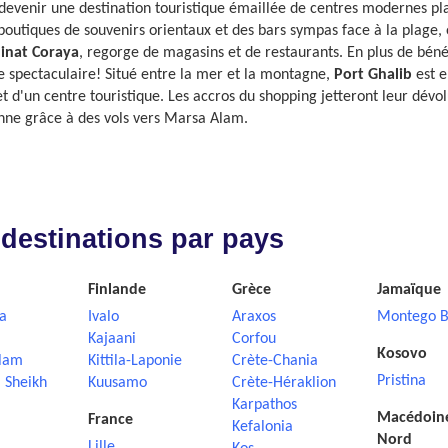
venir une destination touristique émaillée de centres modernes plai
s boutiques de souvenirs orientaux et des bars sympas face à la plage,
inat Coraya
, regorge de magasins et de restaurants. En plus de bén
e spectaculaire! Situé entre la mer et la montagne,
Port Ghalib
est 
 d'un centre touristique. Les accros du shopping jetteront leur dévo
nne grâce à des vols vers Marsa Alam.
 destinations par pays
Finlande
Grèce
Jamaïque
a
Ivalo
Araxos
Montego B
Kajaani
Corfou
Kosovo
lam
Kittila-Laponie
Crète-Chania
Pristina
 Sheikh
Kuusamo
Crète-Héraklion
Karpathos
Macédoin
France
Kefalonia
Nord
Lille