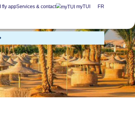
 fly app
Services & contact
myTUI
FR