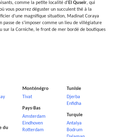
sants, comme la petite localité d'
El Quseir
, qui
 où vous pourrez déguster un succulent thé à la
éficier d’une magnifique situation, Madinat Coraya
en passe de s’imposer comme un lieu de villégiature
lu sur la Corniche, le front de mer bordé de boutiques
Monténégro
Tunisie
ay
Tivat
Djerba
Enfidha
Pays-Bas
Turquie
Amsterdam
Eindhoven
Antalya
e du
Rotterdam
Bodrum
Dalaman