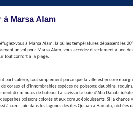
r à Marsa Alam
Réfugiez-vous à Marsa Alam, là où les températures dépassent les 20°
prenant un vol pour Marsa Alam, vous accédez directement à une desti
r tout confort à la plage.
 particulière, tout simplement parce que la ville est encore épargné
 coraux et d'innombrables espèces de poissons: dauphins, requins, po
lement dix minutes de bateau. La ravissante baie d'Abu Dahab, idéal
superbes poissons colorés et aux coraux éblouissants. Si la chance vo
ssi à cœur joie dans les lagunes des îles Qulaan à Hamata, nichées da