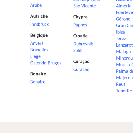
Aruba
Sao Vicente
Alméria
Fuerteve
Autriche
Chypre
Gérone
Innsbruck
Paphos
Gran Ca
Ibiza
Belgique
Croatie
Jerez
Anvers
Dubrovnik
Lanzarot
Bruxelles
Split
Malaga
Liège
Minorqu
Curaçao
Ostende-Bruges
Murcia-
Curacao
Palma d
Bonaire
Majorqu
Bonaire
Reus
Tenerife