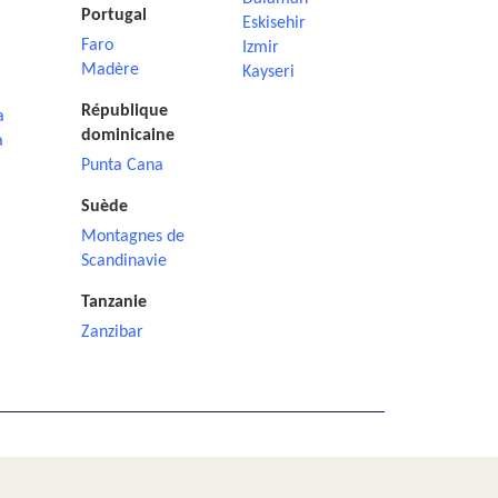
Portugal
Eskisehir
Faro
Izmir
Madère
Kayseri
République
a
dominicaine
a
Punta Cana
Suède
Montagnes de
Scandinavie
Tanzanie
Zanzibar