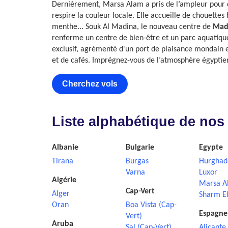
Dernièrement, Marsa Alam a pris de l’ampleur pour de
respire la couleur locale. Elle accueille de chouette
menthe... Souk Al Madina, le nouveau centre de
Mad
renferme un centre de bien-être et un parc aquatiqu
exclusif, agrémenté d'un port de plaisance mondain et
et de cafés. Imprégnez-vous de l’atmosphère égyptie
Cherchez vols
Liste alphabétique de nos
Albanie
Bulgarie
Egypte
Tirana
Burgas
Hurghad
Varna
Luxor
Algérie
Marsa A
Cap-Vert
Alger
Sharm El
Oran
Boa Vista (Cap-
Espagne
Vert)
Aruba
Sal (Cap-Vert)
Alicante