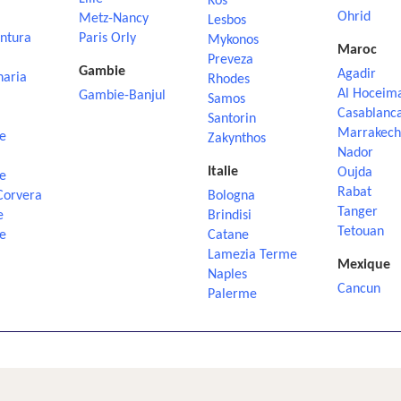
Kos
Ohrid
Metz-Nancy
Lesbos
ntura
Paris Orly
Mykonos
Maroc
Preveza
Gambie
Agadir
naria
Rhodes
Al Hoceim
Gambie-Banjul
Samos
Casablanc
Santorin
Marrakech
e
Zakynthos
Nador
Italie
Oujda
e
Rabat
Corvera
Bologna
Tanger
e
Brindisi
Tetouan
e
Catane
Lamezia Terme
Mexique
Naples
Cancun
Palerme