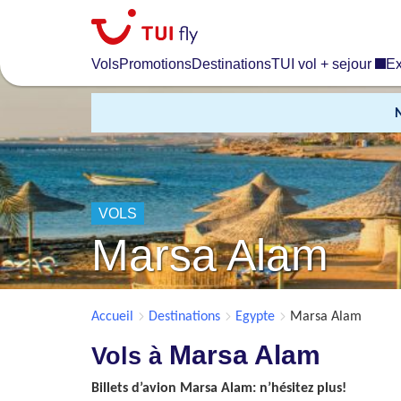
Skip
to
main
Vols
Promotions
Destinations
TUI vol + sejour
Ex
content
VOLS
Marsa Alam
Accueil
Destinations
Egypte
Marsa Alam
Marsa Alam
Vols à
Billets d’avion Marsa Alam: n’hésitez plus!