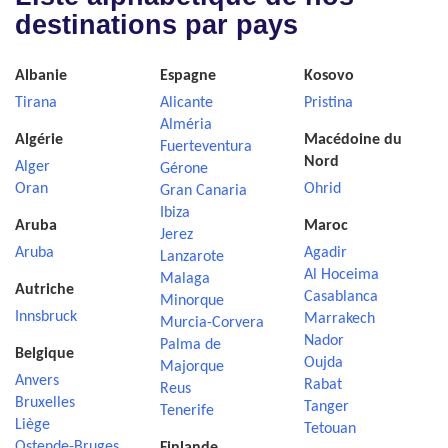
destinations par pays
Albanie
Espagne
Kosovo
Tirana
Alicante
Pristina
Alméria
Algérie
Macédoine du
Fuerteventura
Nord
Alger
Gérone
Oran
Ohrid
Gran Canaria
Ibiza
Aruba
Maroc
Jerez
Aruba
Agadir
Lanzarote
Al Hoceima
Malaga
Autriche
Casablanca
Minorque
Innsbruck
Marrakech
Murcia-Corvera
Nador
Palma de
Belgique
Oujda
Majorque
Anvers
Rabat
Reus
Bruxelles
Tanger
Tenerife
Liège
Tetouan
Ostende-Bruges