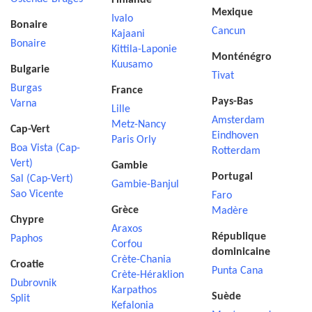
Finlande
Mexique
Ivalo
Bonaire
Cancun
Kajaani
Bonaire
Kittila-Laponie
Monténégro
Kuusamo
Bulgarie
Tivat
Burgas
France
Pays-Bas
Varna
Lille
Amsterdam
Metz-Nancy
Cap-Vert
Eindhoven
Paris Orly
Boa Vista (Cap-
Rotterdam
Vert)
Gambie
Portugal
Sal (Cap-Vert)
Gambie-Banjul
Sao Vicente
Faro
Grèce
Madère
Chypre
Araxos
République
Paphos
Corfou
dominicaine
Crète-Chania
Croatie
Punta Cana
Crète-Héraklion
Dubrovnik
Karpathos
Suède
Split
Kefalonia