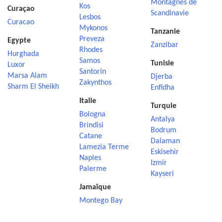
Montagnes de
Kos
Curaçao
Scandinavie
Lesbos
Curacao
Mykonos
Tanzanie
Preveza
Egypte
Zanzibar
Rhodes
Hurghada
Samos
Tunisie
Luxor
Santorin
Marsa Alam
Djerba
Zakynthos
Sharm El Sheikh
Enfidha
Italie
Turquie
Bologna
Antalya
Brindisi
Bodrum
Catane
Dalaman
Lamezia Terme
Eskisehir
Naples
Izmir
Palerme
Kayseri
Jamaïque
Montego Bay