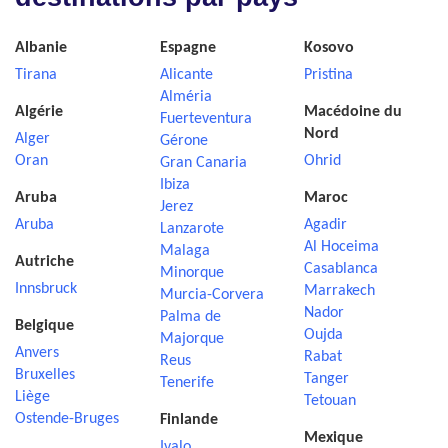
Albanie
Espagne
Kosovo
Tirana
Alicante
Pristina
Alméria
Algérie
Macédoine du
Fuerteventura
Nord
Alger
Gérone
Oran
Ohrid
Gran Canaria
Ibiza
Aruba
Maroc
Jerez
Aruba
Agadir
Lanzarote
Al Hoceima
Malaga
Autriche
Casablanca
Minorque
Innsbruck
Marrakech
Murcia-Corvera
Nador
Palma de
Belgique
Oujda
Majorque
Anvers
Rabat
Reus
Bruxelles
Tanger
Tenerife
Liège
Tetouan
Ostende-Bruges
Finlande
Mexique
Ivalo