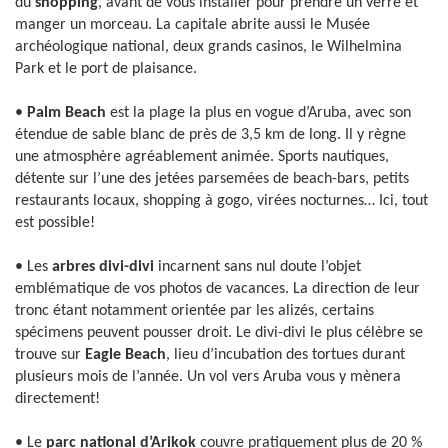
du
shopping
, avant de vous installer pour prendre un verre et
manger un morceau. La capitale abrite aussi le Musée
archéologique national, deux grands casinos, le Wilhelmina
Park et le port de plaisance.
•
Palm Beach
est la plage la plus en vogue d’Aruba, avec son
étendue de sable blanc de près de 3,5 km de long. Il y règne
une atmosphère agréablement animée. Sports nautiques,
détente sur l’une des jetées parsemées de beach-bars, petits
restaurants locaux, shopping à gogo, virées nocturnes… Ici, tout
est possible!
• Les
arbres divi-divi
incarnent sans nul doute l’objet
emblématique de vos photos de vacances. La direction de leur
tronc étant notamment orientée par les alizés, certains
spécimens peuvent pousser droit. Le divi-divi le plus célèbre se
trouve sur
Eagle Beach
, lieu d’incubation des tortues durant
plusieurs mois de l’année. Un vol vers Aruba vous y mènera
directement!
• Le
parc national d’Arikok
couvre pratiquement plus de 20 %