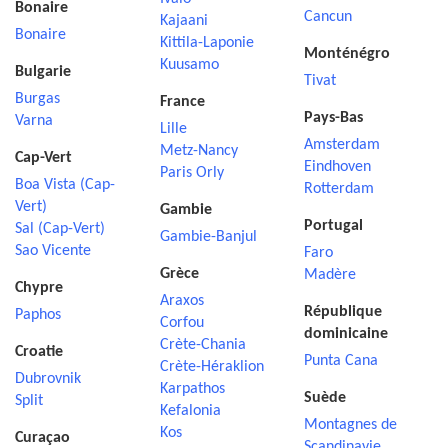
Bonaire
Cancun
Kajaani
Bonaire
Kittila-Laponie
Monténégro
Kuusamo
Bulgarie
Tivat
Burgas
France
Pays-Bas
Varna
Lille
Amsterdam
Metz-Nancy
Cap-Vert
Eindhoven
Paris Orly
Boa Vista (Cap-
Rotterdam
Vert)
Gambie
Portugal
Sal (Cap-Vert)
Gambie-Banjul
Sao Vicente
Faro
Grèce
Madère
Chypre
Araxos
République
Paphos
Corfou
dominicaine
Crète-Chania
Croatie
Punta Cana
Crète-Héraklion
Dubrovnik
Karpathos
Suède
Split
Kefalonia
Montagnes de
Kos
Curaçao
Scandinavie