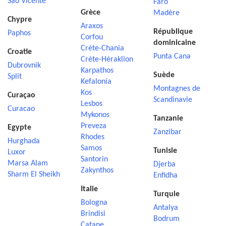
Sao Vicente
Faro
Grèce
Madère
Chypre
Araxos
République
Paphos
Corfou
dominicaine
Crète-Chania
Croatie
Punta Cana
Crète-Héraklion
Dubrovnik
Karpathos
Suède
Split
Kefalonia
Montagnes de
Kos
Curaçao
Scandinavie
Lesbos
Curacao
Mykonos
Tanzanie
Preveza
Egypte
Zanzibar
Rhodes
Hurghada
Samos
Tunisie
Luxor
Santorin
Marsa Alam
Djerba
Zakynthos
Sharm El Sheikh
Enfidha
Italie
Turquie
Bologna
Antalya
Brindisi
Bodrum
Catane