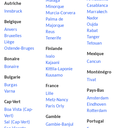
Malaga
Autriche
Casablanca
Minorque
Innsbruck
Marrakech
Murcia-Corvera
Nador
Palma de
Belgique
Oujda
Majorque
Anvers
Rabat
Reus
Bruxelles
Tanger
Tenerife
Liège
Tetouan
Ostende-Bruges
Finlande
Mexique
Ivalo
Bonaire
Cancun
Kajaani
Bonaire
Kittila-Laponie
Monténégro
Kuusamo
Bulgarie
Tivat
Burgas
France
Pays-Bas
Varna
Lille
Amsterdam
Metz-Nancy
Cap-Vert
Eindhoven
Paris Orly
Boa Vista (Cap-
Rotterdam
Vert)
Gambie
Portugal
Sal (Cap-Vert)
Gambie-Banjul