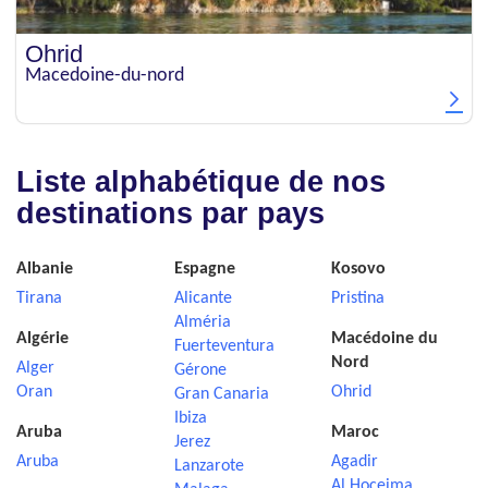
Ohrid
Macedoine-du-nord
Liste alphabétique de nos
destinations par pays
Albanie
Espagne
Kosovo
Tirana
Alicante
Pristina
Alméria
Algérie
Macédoine du
Fuerteventura
Nord
Alger
Gérone
Oran
Ohrid
Gran Canaria
Ibiza
Aruba
Maroc
Jerez
Aruba
Agadir
Lanzarote
Al Hoceima