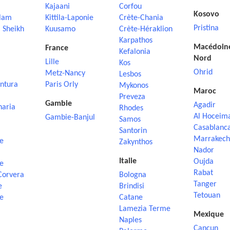
Kajaani
Corfou
Kosovo
lam
Kittila-Laponie
Crète-Chania
Pristina
 Sheikh
Kuusamo
Crète-Héraklion
Karpathos
Macédoin
France
Kefalonia
Nord
Lille
Kos
Ohrid
Metz-Nancy
Lesbos
ntura
Paris Orly
Mykonos
Maroc
Preveza
Gambie
Agadir
naria
Rhodes
Al Hoceim
Gambie-Banjul
Samos
Casablanc
Santorin
Marrakech
e
Zakynthos
Nador
Italie
Oujda
e
Rabat
Corvera
Bologna
Tanger
e
Brindisi
Tetouan
e
Catane
Lamezia Terme
Mexique
Naples
Cancun