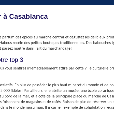
r à Casablanca
e parfum des épices au marché central et dégustez les délicieux produ
bous recèle des petites boutiques traditionnelles. Des babouches typi
e et passez maître dans l'art du marchandage!
tre top 3
 vous sentirez irrémédiablement attiré par cette ville culturelle pris
uperlatifs. En plus de posséder le plus haut minaret du monde et de 
5 000 fidèles! Par ailleurs, elle abrite un musée, une école coranique
au bord de la mer, et à côté de la principale place du marché de Casa
es foisonnent de magasins et de cafés. Raison de plus de réserver un 
dans le monde musulman. Il incarne l'exemple de cohabitation réussi