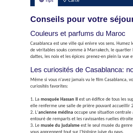
Tips
Carte
Conseils pour votre séjou
Couleurs et parfums du Maroc
Casablanca est une ville qui enivre vos sens. Humez l
de véritables souks comme à Marrakech, le quartier Ha
dattes, les noix et les épices: prenez-en plein la vu
Les curiosités de Casablanca: no
Même si vous n'avez jamais vu le film Casablanca, vous
curiosités favorites:
1. La
mosquée Hassan II
est un édifice de tous les s
elle renferme une salle de prière pouvant accueillir 2
2. L'
ancienne médina
occupe une situation centrale 
entouré de remparts et les ravissantes ruelles étroit
3. Le
musée du judaïsme
est le seul musée du genre 
vous apprennent tout sur l'histoire juive du pays.