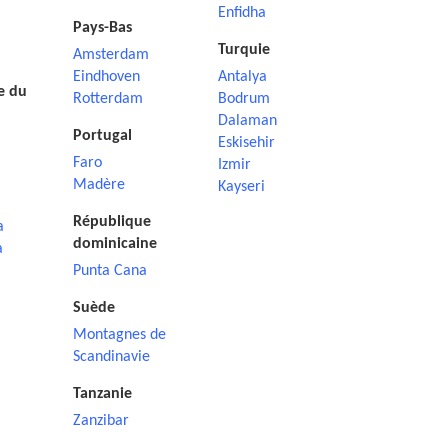
Enfidha
Pays-Bas
Turquie
Amsterdam
Eindhoven
Antalya
e du
Rotterdam
Bodrum
Dalaman
Portugal
Eskisehir
Faro
Izmir
Madère
Kayseri
République
a
dominicaine
a
Punta Cana
Suède
Montagnes de
Scandinavie
Tanzanie
Zanzibar