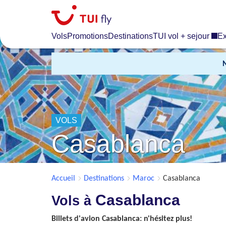
Skip
to
main
Vols
Promotions
Destinations
TUI vol + sejour
Ex
content
VOLS
Casablanca
Accueil
Destinations
Maroc
Casablanca
Casablanca
Vols à
Billets d'avion Casablanca: n'hésitez plus!