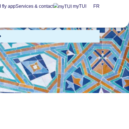
 fly app
Services & contact
myTUI
FR