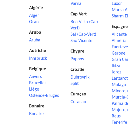
Varna
Luxor
Algérie
Marsa A
Cap-Vert
Alger
Sharm El
Oran
Boa Vista (Cap-
Espagne
Vert)
Aruba
Sal (Cap-Vert)
Alicante
Aruba
Sao Vicente
Alméria
Fuerteve
Autriche
Chypre
Gérone
Innsbruck
Paphos
Gran Ca
Ibiza
Belgique
Croatie
Jerez
Anvers
Dubrovnik
Lanzarot
Bruxelles
Split
Malaga
Liège
Minorqu
Curaçao
Ostende-Bruges
Murcia-
Curacao
Palma d
Bonaire
Majorqu
Bonaire
Reus
Tenerife