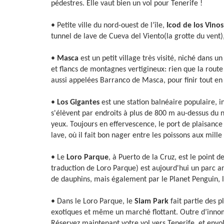
pédestres. Elle vaut bien un vol pour Tenerife !
• Petite ville du nord-ouest de l’île,
Icod de los Vino
tunnel de lave de Cueva del Viento(la grotte du vent
•
Masca
est un petit village très visité, niché dan
et flancs de montagnes vertigineux: rien que la rout
aussi appelées Barranco de Masca, pour finir tout en
•
Los Gigantes
est une station balnéaire populaire, i
s'élèvent par endroits à plus de 800 m au-dessus du n
yeux. Toujours en effervescence, le port de plaisanc
lave, où il fait bon nager entre les poissons aux mille
• Le
Loro Parque
, à Puerto de la Cruz, est le point 
traduction de Loro Parque) est aujourd'hui un parc an
de dauphins, mais également par le Planet Penguin, l
• Dans le Loro Parque, le
Siam Park
fait partie des 
exotiques et même un marché flottant. Outre d’innom
Réservez maintenant votre vol vers Tenerife, et envo