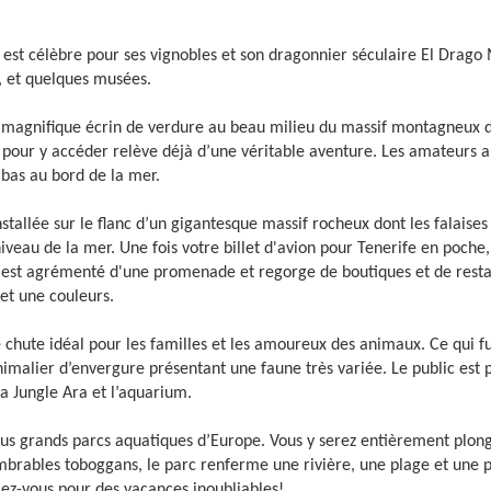
s
est célèbre pour ses vignobles et son dragonnier séculaire El Drago M
), et quelques musées.
s un magnifique écrin de verdure au beau milieu du massif montagneux
e pour y accéder relève déjà d’une véritable aventure. Les amateurs a
 bas au bord de la mer.
nstallée sur le flanc d’un gigantesque massif rocheux dont les falaises
iveau de la mer. Une fois votre billet d'avion pour Tenerife en poche
e est agrémenté d'une promenade et regorge de boutiques et de restau
 et une couleurs.
de chute idéal pour les familles et les amoureux des animaux. Ce qui f
imalier d’envergure présentant une faune très variée. Le public est p
a Jungle Ara et l’aquarium.
plus grands parcs aquatiques d’Europe. Vous y serez entièrement plon
brables toboggans, le parc renferme une rivière, une plage et une p
lez-vous pour des vacances inoubliables!