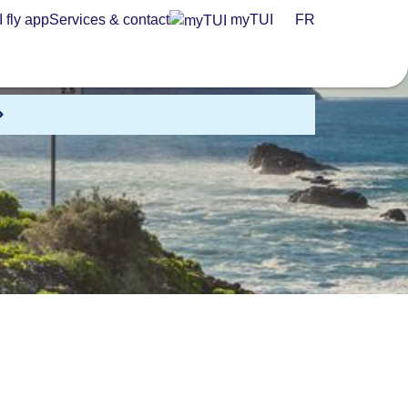
 fly app
Services & contact
myTUI
FR