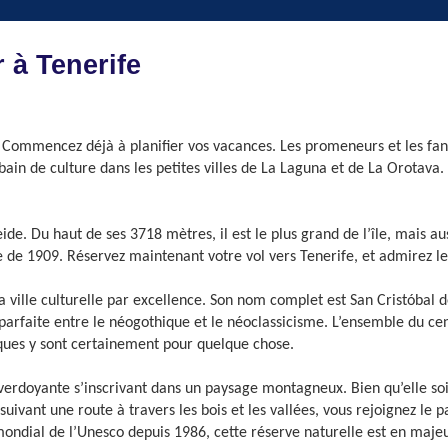
 à Tenerife
 Commencez déjà à planifier vos vacances. Les promeneurs et les fanas
in de culture dans les petites villes de La Laguna et de La Orotava. 
eide. Du haut de ses 3718 mètres, il est le plus grand de l’île, mais a
e de 1909. Réservez maintenant votre vol vers Tenerife, et admirez le
la ville culturelle par excellence. Son nom complet est San Cristóbal 
parfaite entre le néogothique et le néoclassicisme. L’ensemble du cen
iques y sont certainement pour quelque chose.
erdoyante s’inscrivant dans un paysage montagneux. Bien qu’elle soit l
uivant une route à travers les bois et les vallées, vous rejoignez le
 mondial de l’Unesco depuis 1986, cette réserve naturelle est en majeu