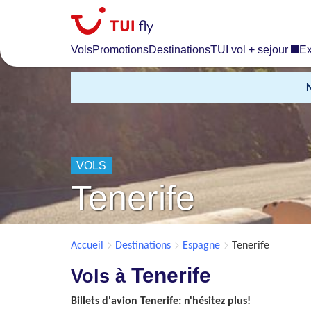
Skip
to
main
Vols
Promotions
Destinations
TUI vol + sejour
Ex
content
VOLS
Tenerife
Accueil
Destinations
Espagne
Tenerife
Tenerife
Vols à
Billets d'avion Tenerife: n'hésitez plus!