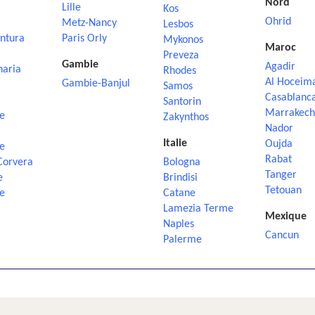
Nord
Lille
Kos
Ohrid
Metz-Nancy
Lesbos
ntura
Paris Orly
Mykonos
Maroc
Preveza
Gambie
Agadir
naria
Rhodes
Al Hoceim
Gambie-Banjul
Samos
Casablanc
Santorin
Marrakech
e
Zakynthos
Nador
Italie
Oujda
e
Rabat
Corvera
Bologna
Tanger
e
Brindisi
Tetouan
e
Catane
Lamezia Terme
Mexique
Naples
Cancun
Palerme