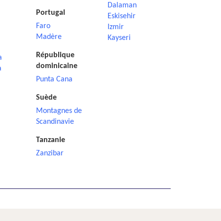
Dalaman
Portugal
Eskisehir
Faro
Izmir
Madère
Kayseri
République
a
dominicaine
a
Punta Cana
Suède
Montagnes de
Scandinavie
Tanzanie
Zanzibar