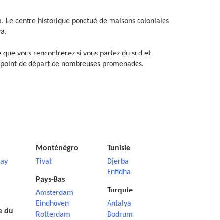
m. Le centre historique ponctué de maisons coloniales
va.
ge que vous rencontrerez si vous partez du sud et
e le point de départ de nombreuses promenades.
Monténégro
Tunisie
ay
Tivat
Djerba
Enfidha
Pays-Bas
Turquie
Amsterdam
Eindhoven
Antalya
e du
Rotterdam
Bodrum