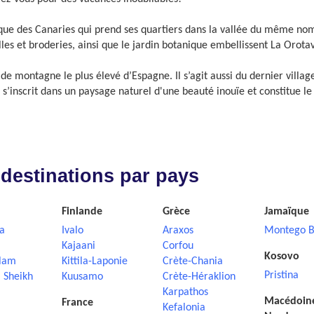
ypique des Canaries qui prend ses quartiers dans la vallée du même no
lles et broderies, ainsi que le jardin botanique embellissent La Orota
e de montagne le plus élevé d’Espagne. Il s’agit aussi du dernier villa
or s’inscrit dans un paysage naturel d'une beauté inouïe et constitu
 destinations par pays
Finlande
Grèce
Jamaïque
a
Ivalo
Araxos
Montego B
Kajaani
Corfou
Kosovo
lam
Kittila-Laponie
Crète-Chania
Pristina
 Sheikh
Kuusamo
Crète-Héraklion
Karpathos
Macédoin
France
Kefalonia