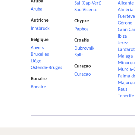
Aruba
Sal (Cap-Vert)
Alicante
Aruba
Sao Vicente
Alméria
Fuerteve
Autriche
Chypre
Gérone
Innsbruck
Paphos
Gran Ca
Ibiza
Belgique
Croatie
Jerez
Anvers
Dubrovnik
Lanzarot
Bruxelles
Split
Malaga
Liège
Minorqu
Curaçao
Ostende-Bruges
Murcia-
Curacao
Palma d
Bonaire
Majorqu
Bonaire
Reus
Tenerife