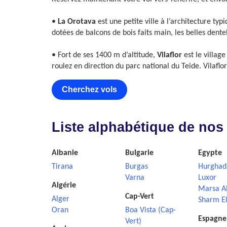
•
La Orotava
est une petite ville à l’architecture t
dotées de balcons de bois faits main, les belles dente
• Fort de ses 1400 m d’altitude,
Vilaflor
est le villag
roulez en direction du parc national du Teide. Vilafl
Cherchez vols
Liste alphabétique de nos
Albanie
Bulgarie
Egypte
Tirana
Burgas
Hurghad
Varna
Luxor
Algérie
Marsa A
Cap-Vert
Alger
Sharm El
Oran
Boa Vista (Cap-
Espagne
Vert)