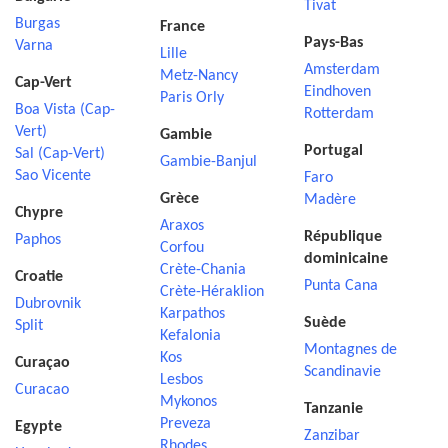
Tivat
Burgas
France
Pays-Bas
Varna
Lille
Amsterdam
Metz-Nancy
Cap-Vert
Eindhoven
Paris Orly
Boa Vista (Cap-
Rotterdam
Vert)
Gambie
Portugal
Sal (Cap-Vert)
Gambie-Banjul
Sao Vicente
Faro
Grèce
Madère
Chypre
Araxos
République
Paphos
Corfou
dominicaine
Crète-Chania
Croatie
Punta Cana
Crète-Héraklion
Dubrovnik
Karpathos
Suède
Split
Kefalonia
Montagnes de
Kos
Curaçao
Scandinavie
Lesbos
Curacao
Mykonos
Tanzanie
Preveza
Egypte
Zanzibar
Rhodes