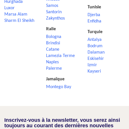
Hurghada
Samos
Tunisie
Luxor
Santorin
Marsa Alam
Djerba
Zakynthos
Sharm El Sheikh
Enfidha
Italie
Turquie
Bologna
Antalya
Brindisi
Bodrum
Catane
Dalaman
Lamezia Terme
Eskisehir
Naples
Izmir
Palerme
Kayseri
Jamaïque
Montego Bay
Inscrivez-vous à la newsletter, vous serez ainsi
toujours au courant des dernières nouvelles