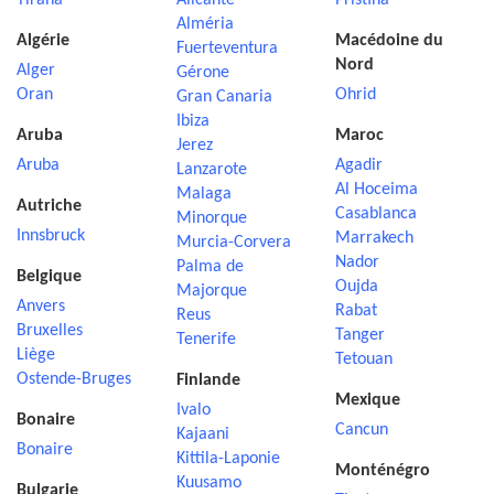
Tirana
Alicante
Pristina
Alméria
Algérie
Macédoine du
Fuerteventura
Nord
Alger
Gérone
Oran
Ohrid
Gran Canaria
Ibiza
Aruba
Maroc
Jerez
Aruba
Agadir
Lanzarote
Al Hoceima
Malaga
Autriche
Casablanca
Minorque
Innsbruck
Marrakech
Murcia-Corvera
Nador
Palma de
Belgique
Oujda
Majorque
Anvers
Rabat
Reus
Bruxelles
Tanger
Tenerife
Liège
Tetouan
Ostende-Bruges
Finlande
Mexique
Ivalo
Bonaire
Cancun
Kajaani
Bonaire
Kittila-Laponie
Monténégro
Kuusamo
Bulgarie