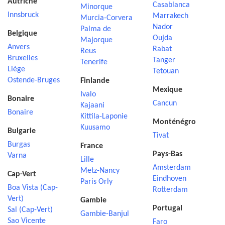
Autriche
Casablanca
Minorque
Innsbruck
Marrakech
Murcia-Corvera
Nador
Palma de
Belgique
Oujda
Majorque
Anvers
Rabat
Reus
Bruxelles
Tanger
Tenerife
Liège
Tetouan
Ostende-Bruges
Finlande
Mexique
Ivalo
Bonaire
Cancun
Kajaani
Bonaire
Kittila-Laponie
Monténégro
Kuusamo
Bulgarie
Tivat
Burgas
France
Pays-Bas
Varna
Lille
Amsterdam
Metz-Nancy
Cap-Vert
Eindhoven
Paris Orly
Boa Vista (Cap-
Rotterdam
Vert)
Gambie
Portugal
Sal (Cap-Vert)
Gambie-Banjul
Sao Vicente
Faro