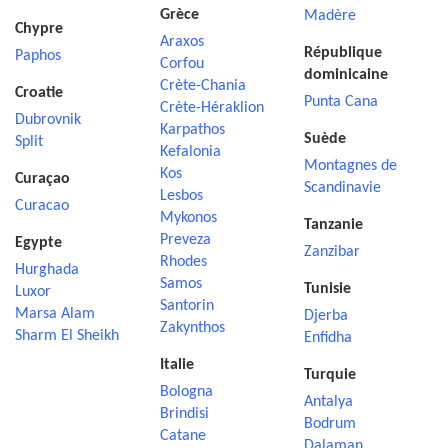
Grèce
Madère
Chypre
Araxos
République
Paphos
Corfou
dominicaine
Crète-Chania
Croatie
Punta Cana
Crète-Héraklion
Dubrovnik
Karpathos
Suède
Split
Kefalonia
Montagnes de
Kos
Curaçao
Scandinavie
Lesbos
Curacao
Mykonos
Tanzanie
Preveza
Egypte
Zanzibar
Rhodes
Hurghada
Samos
Tunisie
Luxor
Santorin
Marsa Alam
Djerba
Zakynthos
Sharm El Sheikh
Enfidha
Italie
Turquie
Bologna
Antalya
Brindisi
Bodrum
Catane
Dalaman