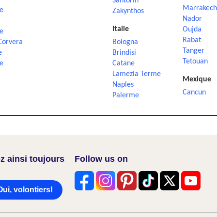
Santorin
Marrakech
e
Zakynthos
Nador
Italie
Oujda
e
Rabat
Corvera
Bologna
Tanger
e
Brindisi
Tetouan
e
Catane
Lamezia Terme
Mexique
Naples
Cancun
Palerme
z ainsi toujours
Follow us on
Oui, volontiers!