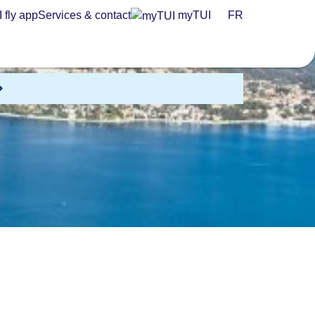
 fly app
Services & contact
myTUI
FR