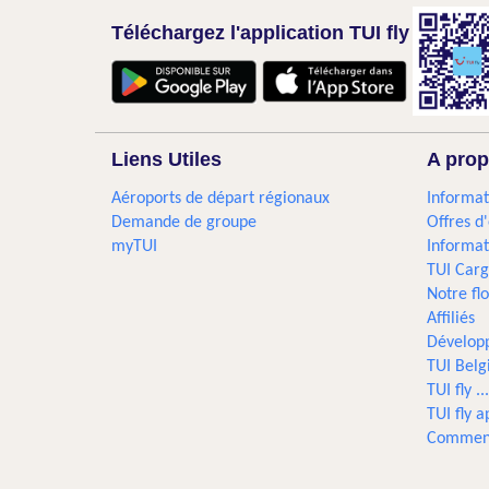
Téléchargez l'application TUI fly
Liens Utiles
A prop
Aéroports de départ régionaux
Informat
Demande de groupe
Offres d
myTUI
Informat
TUI Car
Notre flo
Affiliés
Dévelop
TUI Bel
TUI fly 
TUI fly a
Comment