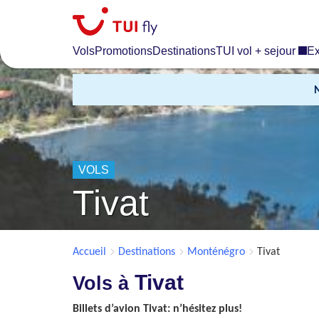
Skip
to
main
Vols
Promotions
Destinations
TUI vol + sejour
Ex
content
VOLS
Tivat
Accueil
Destinations
Monténégro
Tivat
Tivat
Vols à
Billets d’avion Tivat: n’hésitez plus!