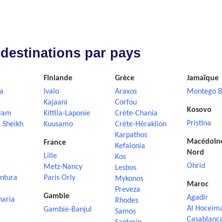
 destinations par pays
Finlande
Grèce
Jamaïque
a
Ivalo
Araxos
Montego B
Kajaani
Corfou
Kosovo
lam
Kittila-Laponie
Crète-Chania
Pristina
 Sheikh
Kuusamo
Crète-Héraklion
Karpathos
Macédoin
France
Kefalonia
Nord
Lille
Kos
Ohrid
Metz-Nancy
Lesbos
ntura
Paris Orly
Mykonos
Maroc
Preveza
Gambie
Agadir
naria
Rhodes
Al Hoceim
Gambie-Banjul
Samos
Casablanc