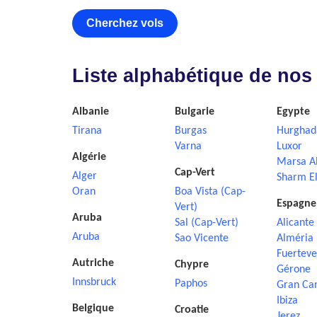
Cherchez vols
Liste alphabétique de nos
Albanie
Bulgarie
Egypte
Tirana
Burgas
Hurghad
Varna
Luxor
Algérie
Marsa A
Cap-Vert
Alger
Sharm El
Oran
Boa Vista (Cap-
Espagne
Vert)
Aruba
Sal (Cap-Vert)
Alicante
Aruba
Sao Vicente
Alméria
Fuerteve
Autriche
Chypre
Gérone
Innsbruck
Paphos
Gran Ca
Ibiza
Belgique
Croatie
Jerez