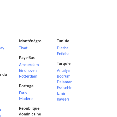
Monténégro
Tunisie
ay
Tivat
Djerba
Enfidha
Pays-Bas
Turquie
Amsterdam
Eindhoven
Antalya
e du
Rotterdam
Bodrum
Dalaman
Portugal
Eskisehir
Faro
Izmir
Madère
Kayseri
République
a
dominicaine
a