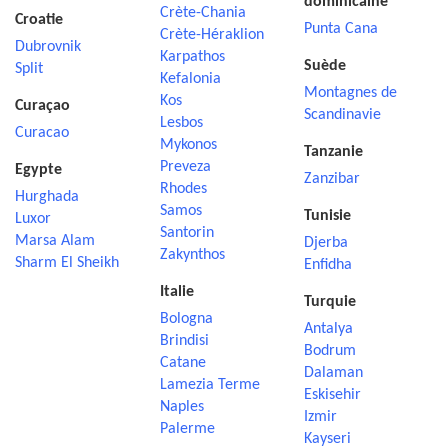
dominicaine
Crète-Chania
Croatie
Punta Cana
Crète-Héraklion
Dubrovnik
Karpathos
Suède
Split
Kefalonia
Montagnes de
Kos
Curaçao
Scandinavie
Lesbos
Curacao
Mykonos
Tanzanie
Preveza
Egypte
Zanzibar
Rhodes
Hurghada
Samos
Tunisie
Luxor
Santorin
Marsa Alam
Djerba
Zakynthos
Sharm El Sheikh
Enfidha
Italie
Turquie
Bologna
Antalya
Brindisi
Bodrum
Catane
Dalaman
Lamezia Terme
Eskisehir
Naples
Izmir
Palerme
Kayseri