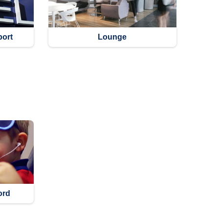
port
Lounge
ord