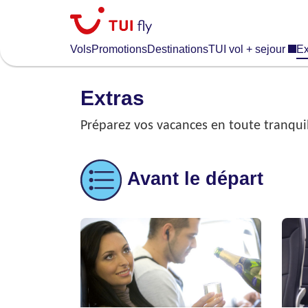
Skip
to
main
Vols
Promotions
Destinations
TUI vol + sejour
Ex
content
Extras
Préparez vos vacances en toute tranquill
Avant le départ