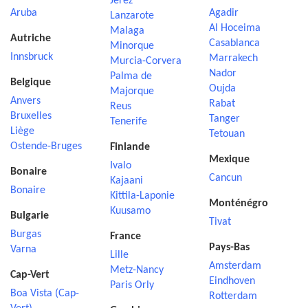
Jerez
Aruba
Agadir
Lanzarote
Al Hoceima
Malaga
Autriche
Casablanca
Minorque
Innsbruck
Marrakech
Murcia-Corvera
Nador
Palma de
Belgique
Oujda
Majorque
Anvers
Rabat
Reus
Bruxelles
Tanger
Tenerife
Liège
Tetouan
Ostende-Bruges
Finlande
Mexique
Ivalo
Bonaire
Cancun
Kajaani
Bonaire
Kittila-Laponie
Monténégro
Kuusamo
Bulgarie
Tivat
Burgas
France
Pays-Bas
Varna
Lille
Amsterdam
Metz-Nancy
Cap-Vert
Eindhoven
Paris Orly
Boa Vista (Cap-
Rotterdam