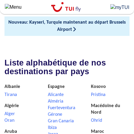
Skip
to
main
Nouveau: Kayseri, Turquie maintenant au départ Brussels
content
Airport
Liste alphabétique de nos
destinations par pays
Albanie
Espagne
Kosovo
Tirana
Alicante
Pristina
Alméria
Algérie
Macédoine du
Fuerteventura
Nord
Alger
Gérone
Oran
Ohrid
Gran Canaria
Ibiza
Aruba
Maroc