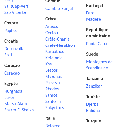
Vert)
Gambie
Portugal
Sal (Cap-Vert)
Gambie-Banjul
Sao Vicente
Faro
Grèce
Madère
Chypre
Araxos
République
Paphos
Corfou
dominicaine
Crète-Chania
Croatie
Punta Cana
Crète-Héraklion
Dubrovnik
Karpathos
Suède
Split
Kefalonia
Montagnes de
Kos
Curaçao
Scandinavie
Lesbos
Curacao
Mykonos
Tanzanie
Preveza
Egypte
Zanzibar
Rhodes
Hurghada
Samos
Tunisie
Luxor
Santorin
Marsa Alam
Djerba
Zakynthos
Sharm El Sheikh
Enfidha
Italie
Turquie
Bologna