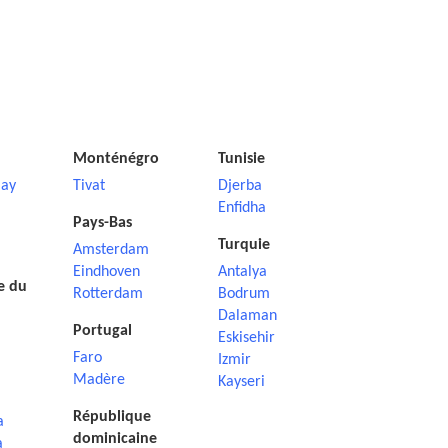
Monténégro
Tunisie
ay
Tivat
Djerba
Enfidha
Pays-Bas
Turquie
Amsterdam
Eindhoven
Antalya
e du
Rotterdam
Bodrum
Dalaman
Portugal
Eskisehir
Faro
Izmir
Madère
Kayseri
République
a
dominicaine
a