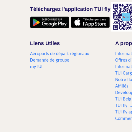
Téléchargez l'application TUI fly
Liens Utiles
A prop
Aéroports de départ régionaux
Informat
Demande de groupe
Offres d
myTUI
Informat
TUI Car
Notre flo
Affiliés
Dévelop
TUI Bel
TUI fly 
TUI fly a
Comment