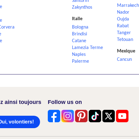
Santorin
Marrakech
e
Zakynthos
Nador
Italie
Oujda
e
Rabat
Corvera
Bologna
Tanger
e
Brindisi
Tetouan
e
Catane
Lamezia Terme
Mexique
Naples
Cancun
Palerme
z ainsi toujours
Follow us on
Oui, volontiers!