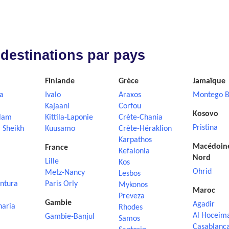
 destinations par pays
Finlande
Grèce
Jamaïque
a
Ivalo
Araxos
Montego B
Kajaani
Corfou
Kosovo
lam
Kittila-Laponie
Crète-Chania
Pristina
 Sheikh
Kuusamo
Crète-Héraklion
Karpathos
Macédoin
France
Kefalonia
Nord
Lille
Kos
Ohrid
Metz-Nancy
Lesbos
ntura
Paris Orly
Mykonos
Maroc
Preveza
Gambie
Agadir
naria
Rhodes
Al Hoceim
Gambie-Banjul
Samos
Casablanc