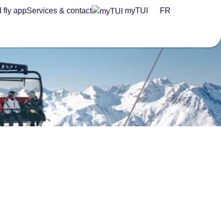
 fly app
Services & contact
myTUI
FR