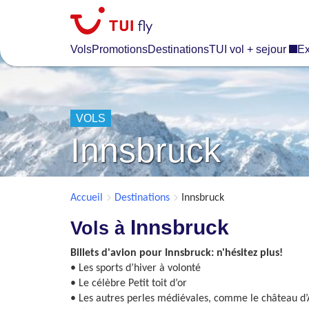
Skip
to
main
Vols
Promotions
Destinations
TUI vol + sejour
Ex
content
VOLS
Innsbruck
Accueil
Destinations
Innsbruck
Innsbruck
Vols à
Billets d'avion pour Innsbruck: n'hésitez plus!
• Les sports d’hiver à volonté
• Le célèbre Petit toit d’or
• Les autres perles médiévales, comme le château d’