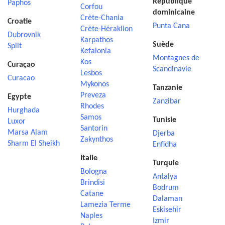
République
Paphos
Corfou
dominicaine
Crète-Chania
Croatie
Punta Cana
Crète-Héraklion
Dubrovnik
Karpathos
Suède
Split
Kefalonia
Montagnes de
Kos
Curaçao
Scandinavie
Lesbos
Curacao
Mykonos
Tanzanie
Preveza
Egypte
Zanzibar
Rhodes
Hurghada
Samos
Tunisie
Luxor
Santorin
Marsa Alam
Djerba
Zakynthos
Sharm El Sheikh
Enfidha
Italie
Turquie
Bologna
Antalya
Brindisi
Bodrum
Catane
Dalaman
Lamezia Terme
Eskisehir
Naples
Izmir