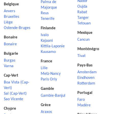
Nador
Palma de
Belgique
Oujda
Majorque
Anvers
Rabat
Reus
Bruxelles
Tanger
Tenerife
Liège
Tetouan
Ostende-Bruges
Finlande
Mexique
Ivalo
Bonaire
Cancun
Kajaani
Bonaire
Kittila-Laponie
Monténégro
Kuusamo
Bulgarie
Tivat
Burgas
France
Pays-Bas
Varna
Lille
Amsterdam
Metz-Nancy
Cap-Vert
Eindhoven
Paris Orly
Boa Vista (Cap-
Rotterdam
Vert)
Gambie
Portugal
Sal (Cap-Vert)
Gambie-Banjul
Sao Vicente
Faro
Grèce
Madère
Chypre
Araxos