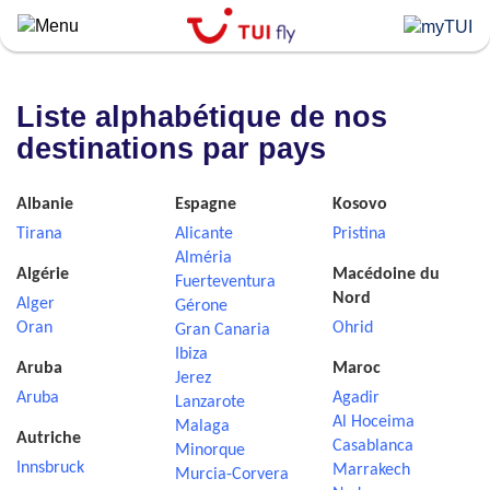
Skip
to
main
content
Liste alphabétique de nos
destinations par pays
Albanie
Espagne
Kosovo
Tirana
Alicante
Pristina
Alméria
Algérie
Macédoine du
Fuerteventura
Nord
Alger
Gérone
Oran
Ohrid
Gran Canaria
Ibiza
Aruba
Maroc
Jerez
Aruba
Agadir
Lanzarote
Al Hoceima
Malaga
Autriche
Casablanca
Minorque
Innsbruck
Marrakech
Murcia-Corvera