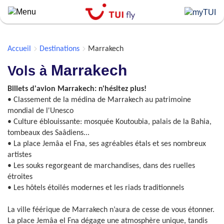
Skip
to
main
content
Accueil
Destinations
Marrakech
Marrakech
Vols à
Billets d'avion Marrakech: n'hésitez plus!
• Classement de la médina de Marrakech au patrimoine
mondial de l'Unesco
• Culture éblouissante: mosquée Koutoubia, palais de la Bahia,
tombeaux des Saâdiens...
• La place Jemâa el Fna, ses agréables étals et ses nombreux
artistes
• Les souks regorgeant de marchandises, dans des ruelles
étroites
• Les hôtels étoilés modernes et les riads traditionnels
La ville féérique de Marrakech n’aura de cesse de vous étonner.
La place Jemâa el Fna dégage une atmosphère unique, tandis