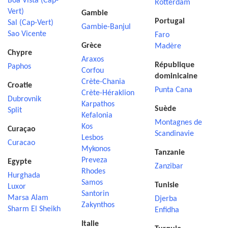
Boa Vista (Cap-
Rotterdam
Vert)
Gambie
Portugal
Sal (Cap-Vert)
Gambie-Banjul
Sao Vicente
Faro
Grèce
Madère
Chypre
Araxos
République
Paphos
Corfou
dominicaine
Crète-Chania
Croatie
Punta Cana
Crète-Héraklion
Dubrovnik
Karpathos
Suède
Split
Kefalonia
Montagnes de
Kos
Curaçao
Scandinavie
Lesbos
Curacao
Mykonos
Tanzanie
Preveza
Egypte
Zanzibar
Rhodes
Hurghada
Samos
Tunisie
Luxor
Santorin
Marsa Alam
Djerba
Zakynthos
Sharm El Sheikh
Enfidha
Italie