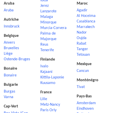
Ibiza
Aruba
Maroc
Jerez
Aruba
Agadir
Lanzarote
Al Hoceima
Malaga
Autriche
Casablanca
Minorque
Innsbruck
Marrakech
Murcia-Corvera
Nador
Palma de
Belgique
Oujda
Majorque
Anvers
Rabat
Reus
Bruxelles
Tanger
Tenerife
Liège
Tetouan
Ostende-Bruges
Finlande
Mexique
Ivalo
Bonaire
Cancun
Kajaani
Bonaire
Kittila-Laponie
Monténégro
Kuusamo
Bulgarie
Tivat
Burgas
France
Pays-Bas
Varna
Lille
Amsterdam
Metz-Nancy
Cap-Vert
Eindhoven
Paris Orly