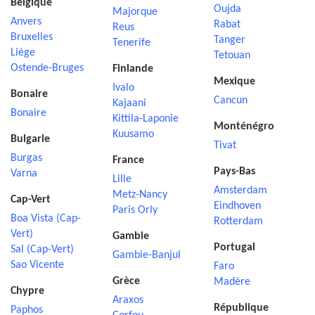
Belgique
Oujda
Majorque
Anvers
Rabat
Reus
Bruxelles
Tanger
Tenerife
Liège
Tetouan
Ostende-Bruges
Finlande
Mexique
Ivalo
Bonaire
Cancun
Kajaani
Bonaire
Kittila-Laponie
Monténégro
Kuusamo
Bulgarie
Tivat
Burgas
France
Pays-Bas
Varna
Lille
Amsterdam
Metz-Nancy
Cap-Vert
Eindhoven
Paris Orly
Boa Vista (Cap-
Rotterdam
Vert)
Gambie
Portugal
Sal (Cap-Vert)
Gambie-Banjul
Sao Vicente
Faro
Grèce
Madère
Chypre
Araxos
République
Paphos