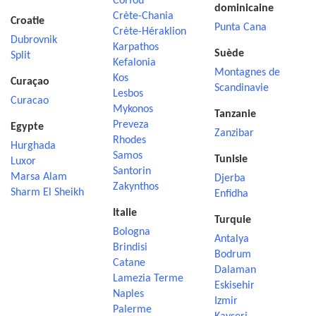
Corfou
dominicaine
Crète-Chania
Croatie
Punta Cana
Crète-Héraklion
Dubrovnik
Karpathos
Suède
Split
Kefalonia
Montagnes de
Kos
Curaçao
Scandinavie
Lesbos
Curacao
Mykonos
Tanzanie
Preveza
Egypte
Zanzibar
Rhodes
Hurghada
Samos
Tunisie
Luxor
Santorin
Marsa Alam
Djerba
Zakynthos
Sharm El Sheikh
Enfidha
Italie
Turquie
Bologna
Antalya
Brindisi
Bodrum
Catane
Dalaman
Lamezia Terme
Eskisehir
Naples
Izmir
Palerme