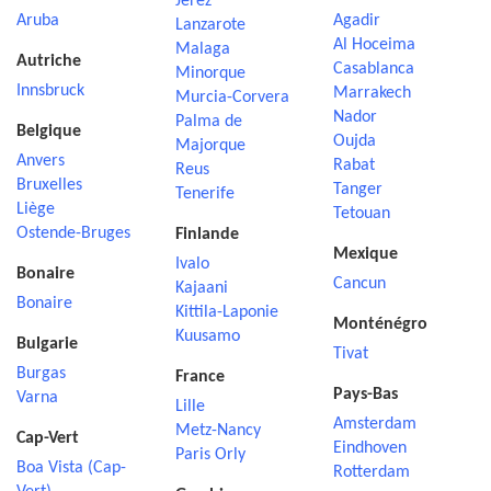
Jerez
Aruba
Agadir
Lanzarote
Al Hoceima
Malaga
Autriche
Casablanca
Minorque
Innsbruck
Marrakech
Murcia-Corvera
Nador
Palma de
Belgique
Oujda
Majorque
Anvers
Rabat
Reus
Bruxelles
Tanger
Tenerife
Liège
Tetouan
Ostende-Bruges
Finlande
Mexique
Ivalo
Bonaire
Cancun
Kajaani
Bonaire
Kittila-Laponie
Monténégro
Kuusamo
Bulgarie
Tivat
Burgas
France
Pays-Bas
Varna
Lille
Amsterdam
Metz-Nancy
Cap-Vert
Eindhoven
Paris Orly
Boa Vista (Cap-
Rotterdam