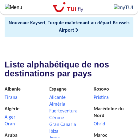
Skip
to
main
Nouveau: Kayseri, Turquie maintenant au départ Brussels
content
Airport
Liste alphabétique de nos
destinations par pays
Albanie
Espagne
Kosovo
Tirana
Alicante
Pristina
Alméria
Algérie
Macédoine du
Fuerteventura
Nord
Alger
Gérone
Oran
Ohrid
Gran Canaria
Ibiza
Aruba
Maroc