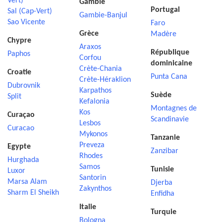
Vert)
Gambie
Portugal
Sal (Cap-Vert)
Gambie-Banjul
Sao Vicente
Faro
Grèce
Madère
Chypre
Araxos
République
Paphos
Corfou
dominicaine
Crète-Chania
Croatie
Punta Cana
Crète-Héraklion
Dubrovnik
Karpathos
Suède
Split
Kefalonia
Montagnes de
Kos
Curaçao
Scandinavie
Lesbos
Curacao
Mykonos
Tanzanie
Preveza
Egypte
Zanzibar
Rhodes
Hurghada
Samos
Tunisie
Luxor
Santorin
Marsa Alam
Djerba
Zakynthos
Sharm El Sheikh
Enfidha
Italie
Turquie
Bologna