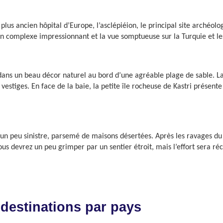
lus ancien hôpital d’Europe, l’asclépiéion, le principal site archéolog
n complexe impressionnant et la vue somptueuse sur la Turquie et les
e dans un beau décor naturel au bord d’une agréable plage de sable. La
stiges. En face de la baie, la petite île rocheuse de Kastri présente u
é, un peu sinistre, parsemé de maisons désertées. Après les ravages du
ous devrez un peu grimper par un sentier étroit, mais l’effort sera r
 destinations par pays