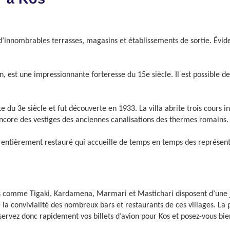
d’innombrables terrasses, magasins et établissements de sortie. Évi
an, est une impressionnante forteresse du 15e siècle. Il est possible 
te du 3e siècle et fut découverte en 1933. La villa abrite trois cours
 encore des vestiges des anciennes canalisations des thermes romains.
ntièrement restauré qui accueille de temps en temps des représentat
 comme Tigaki, Kardamena, Marmari et Mastichari disposent d’une joli
 la convivialité des nombreux bars et restaurants de ces villages. La 
Réservez donc rapidement vos billets d’avion pour Kos et posez-vous b