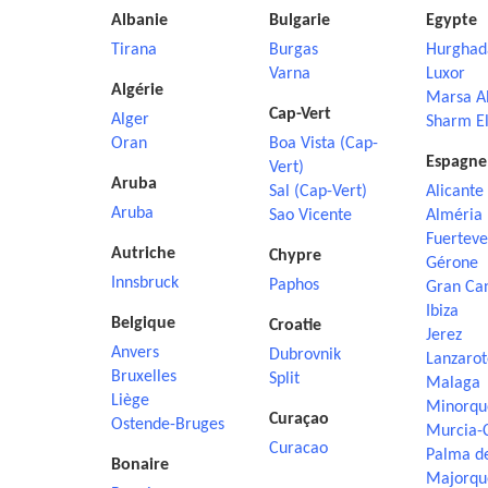
Albanie
Bulgarie
Egypte
Tirana
Burgas
Hurghad
Varna
Luxor
Algérie
Marsa A
Cap-Vert
Alger
Sharm El
Oran
Boa Vista (Cap-
Espagne
Vert)
Aruba
Sal (Cap-Vert)
Alicante
Aruba
Sao Vicente
Alméria
Fuerteve
Autriche
Chypre
Gérone
Innsbruck
Paphos
Gran Ca
Ibiza
Belgique
Croatie
Jerez
Anvers
Dubrovnik
Lanzarot
Bruxelles
Split
Malaga
Liège
Minorqu
Curaçao
Ostende-Bruges
Murcia-
Curacao
Palma d
Bonaire
Majorqu