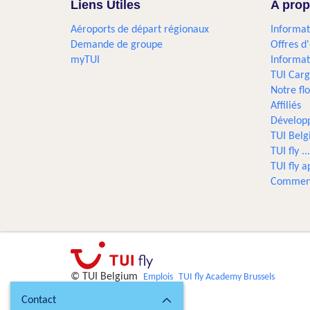
Liens Utiles
A prop
Aéroports de départ régionaux
Informat
Demande de groupe
Offres d
myTUI
Informat
TUI Car
Notre flo
Affiliés
Dévelop
TUI Bel
TUI fly 
TUI fly a
Comment
© TUI Belgium
Emplois
TUI fly Academy Brussels
Contact