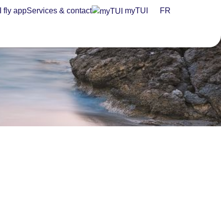
 fly app
Services & contact
myTUI
FR