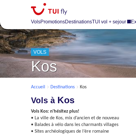
Skip
to
main
Vols
Promotions
Destinations
TUI vol + sejour
Ex
content
VOLS
Kos
Accueil
Destinations
Kos
Kos
Vols à
Vols Kos: n'hésitez plus!
• La ville de Kos, mix d’ancien et de nouveau
• Balades à vélo dans les charmants villages
• Sites archéologiques de l’ère romaine