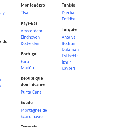
Monténégro
Tunisie
ay
Tivat
Djerba
Enfidha
Pays-Bas
Turquie
Amsterdam
Eindhoven
Antalya
e du
Rotterdam
Bodrum
Dalaman
Portugal
Eskisehir
Faro
Izmir
Madère
Kayseri
République
a
dominicaine
a
Punta Cana
Suède
Montagnes de
Scandinavie