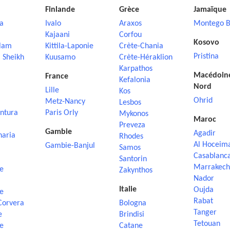
Finlande
Grèce
Jamaïque
a
Ivalo
Araxos
Montego B
Kajaani
Corfou
Kosovo
lam
Kittila-Laponie
Crète-Chania
Pristina
 Sheikh
Kuusamo
Crète-Héraklion
Karpathos
Macédoin
France
Kefalonia
Nord
Lille
Kos
Ohrid
Metz-Nancy
Lesbos
ntura
Paris Orly
Mykonos
Maroc
Preveza
Gambie
Agadir
naria
Rhodes
Al Hoceim
Gambie-Banjul
Samos
Casablanc
Santorin
Marrakech
e
Zakynthos
Nador
Italie
Oujda
e
Rabat
Corvera
Bologna
Tanger
e
Brindisi
Tetouan
e
Catane