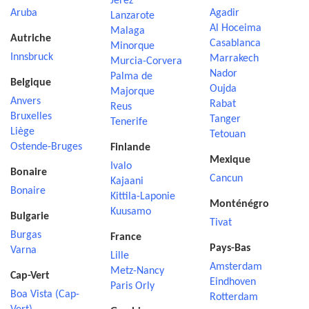
Jerez
Aruba
Agadir
Lanzarote
Al Hoceima
Malaga
Autriche
Casablanca
Minorque
Innsbruck
Marrakech
Murcia-Corvera
Nador
Palma de
Belgique
Oujda
Majorque
Anvers
Rabat
Reus
Bruxelles
Tanger
Tenerife
Liège
Tetouan
Ostende-Bruges
Finlande
Mexique
Ivalo
Bonaire
Cancun
Kajaani
Bonaire
Kittila-Laponie
Monténégro
Kuusamo
Bulgarie
Tivat
Burgas
France
Pays-Bas
Varna
Lille
Amsterdam
Metz-Nancy
Cap-Vert
Eindhoven
Paris Orly
Boa Vista (Cap-
Rotterdam