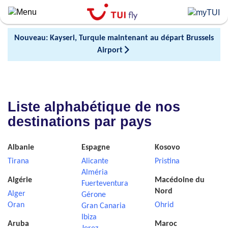
Skip
to
main
Nouveau: Kayseri, Turquie maintenant au départ Brussels
content
Airport
Liste alphabétique de nos
destinations par pays
Albanie
Espagne
Kosovo
Tirana
Alicante
Pristina
Alméria
Algérie
Macédoine du
Fuerteventura
Nord
Alger
Gérone
Oran
Ohrid
Gran Canaria
Ibiza
Aruba
Maroc