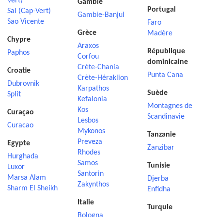
Vert)
Gambie
Portugal
Sal (Cap-Vert)
Gambie-Banjul
Sao Vicente
Faro
Grèce
Madère
Chypre
Araxos
République
Paphos
Corfou
dominicaine
Crète-Chania
Croatie
Punta Cana
Crète-Héraklion
Dubrovnik
Karpathos
Suède
Split
Kefalonia
Montagnes de
Kos
Curaçao
Scandinavie
Lesbos
Curacao
Mykonos
Tanzanie
Preveza
Egypte
Zanzibar
Rhodes
Hurghada
Samos
Tunisie
Luxor
Santorin
Marsa Alam
Djerba
Zakynthos
Sharm El Sheikh
Enfidha
Italie
Turquie
Bologna