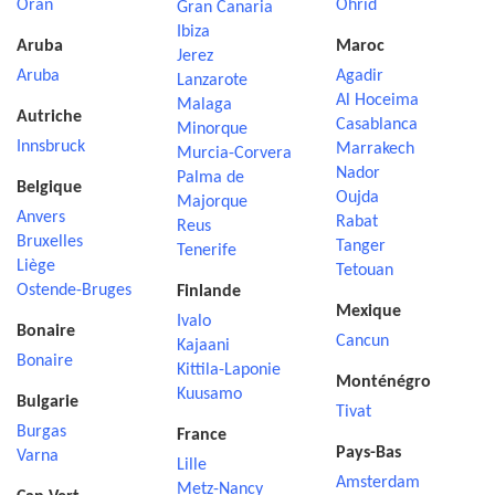
Oran
Ohrid
Gran Canaria
Ibiza
Aruba
Maroc
Jerez
Aruba
Agadir
Lanzarote
Al Hoceima
Malaga
Autriche
Casablanca
Minorque
Innsbruck
Marrakech
Murcia-Corvera
Nador
Palma de
Belgique
Oujda
Majorque
Anvers
Rabat
Reus
Bruxelles
Tanger
Tenerife
Liège
Tetouan
Ostende-Bruges
Finlande
Mexique
Ivalo
Bonaire
Cancun
Kajaani
Bonaire
Kittila-Laponie
Monténégro
Kuusamo
Bulgarie
Tivat
Burgas
France
Pays-Bas
Varna
Lille
Amsterdam
Metz-Nancy