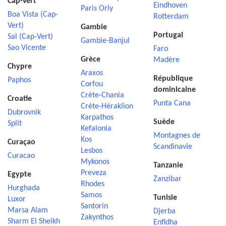
Cap-Vert
Eindhoven
Paris Orly
Boa Vista (Cap-
Rotterdam
Vert)
Gambie
Portugal
Sal (Cap-Vert)
Gambie-Banjul
Sao Vicente
Faro
Grèce
Madère
Chypre
Araxos
République
Paphos
Corfou
dominicaine
Crète-Chania
Croatie
Punta Cana
Crète-Héraklion
Dubrovnik
Karpathos
Suède
Split
Kefalonia
Montagnes de
Kos
Curaçao
Scandinavie
Lesbos
Curacao
Mykonos
Tanzanie
Preveza
Egypte
Zanzibar
Rhodes
Hurghada
Samos
Tunisie
Luxor
Santorin
Marsa Alam
Djerba
Zakynthos
Sharm El Sheikh
Enfidha