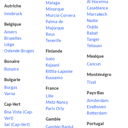
Al Hoceima
Malaga
Autriche
Casablanca
Minorque
Innsbruck
Marrakech
Murcia-Corvera
Nador
Palma de
Belgique
Oujda
Majorque
Anvers
Rabat
Reus
Bruxelles
Tanger
Tenerife
Liège
Tetouan
Ostende-Bruges
Finlande
Mexique
Ivalo
Bonaire
Cancun
Kajaani
Bonaire
Kittila-Laponie
Monténégro
Kuusamo
Bulgarie
Tivat
Burgas
France
Pays-Bas
Varna
Lille
Amsterdam
Metz-Nancy
Cap-Vert
Eindhoven
Paris Orly
Boa Vista (Cap-
Rotterdam
Vert)
Gambie
Portugal
Sal (Cap-Vert)
Gambie-Banjul