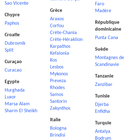
Sao Vicente
Faro
Grèce
Madère
Chypre
Araxos
République
Paphos
Corfou
dominicaine
Crète-Chania
Croatie
Punta Cana
Crète-Héraklion
Dubrovnik
Karpathos
Suède
Split
Kefalonia
Montagnes de
Kos
Curaçao
Scandinavie
Lesbos
Curacao
Mykonos
Tanzanie
Preveza
Egypte
Zanzibar
Rhodes
Hurghada
Samos
Tunisie
Luxor
Santorin
Marsa Alam
Djerba
Zakynthos
Sharm El Sheikh
Enfidha
Italie
Turquie
Bologna
Antalya
Brindisi
Bodrum