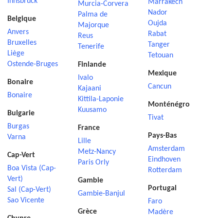
Innsbruck
Marrakech
Murcia-Corvera
Nador
Palma de
Belgique
Oujda
Majorque
Anvers
Rabat
Reus
Bruxelles
Tanger
Tenerife
Liège
Tetouan
Ostende-Bruges
Finlande
Mexique
Ivalo
Bonaire
Cancun
Kajaani
Bonaire
Kittila-Laponie
Monténégro
Kuusamo
Bulgarie
Tivat
Burgas
France
Pays-Bas
Varna
Lille
Amsterdam
Metz-Nancy
Cap-Vert
Eindhoven
Paris Orly
Boa Vista (Cap-
Rotterdam
Vert)
Gambie
Portugal
Sal (Cap-Vert)
Gambie-Banjul
Sao Vicente
Faro
Grèce
Madère