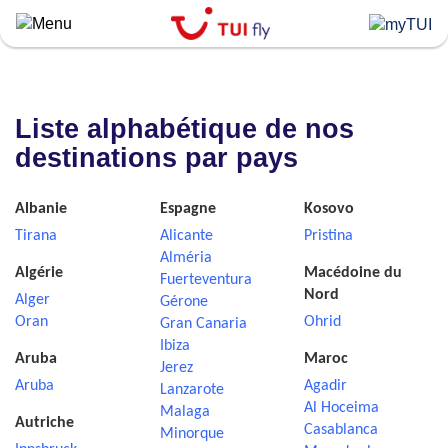
Skip
to
main
content
Liste alphabétique de nos
destinations par pays
Albanie
Espagne
Kosovo
Tirana
Alicante
Pristina
Alméria
Algérie
Macédoine du
Fuerteventura
Nord
Alger
Gérone
Oran
Ohrid
Gran Canaria
Ibiza
Aruba
Maroc
Jerez
Aruba
Agadir
Lanzarote
Al Hoceima
Malaga
Autriche
Casablanca
Minorque