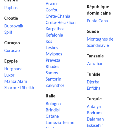
Chypre
Araxos
République
Paphos
Corfou
dominicaine
Crète-Chania
Croatie
Punta Cana
Crète-Héraklion
Dubrovnik
Karpathos
Suède
Split
Kefalonia
Montagnes de
Kos
Curaçao
Scandinavie
Lesbos
Curacao
Mykonos
Tanzanie
Preveza
Egypte
Zanzibar
Rhodes
Hurghada
Samos
Tunisie
Luxor
Santorin
Marsa Alam
Djerba
Zakynthos
Sharm El Sheikh
Enfidha
Italie
Turquie
Bologna
Antalya
Brindisi
Bodrum
Catane
Dalaman
Lamezia Terme
Eskisehir