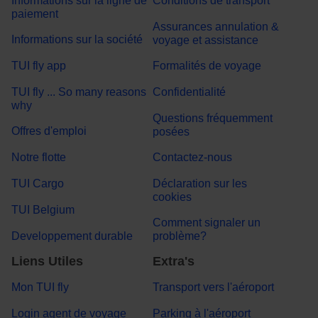
Informations sur la ligne de
Conditions de transport
paiement
Assurances annulation &
Informations sur la société
voyage et assistance
TUI fly app
Formalités de voyage
TUI fly ... So many reasons
Confidentialité
why
Questions fréquemment
Offres d'emploi
posées
Notre flotte
Contactez-nous
TUI Cargo
Déclaration sur les
cookies
TUI Belgium
Comment signaler un
Developpement durable
problème?
Liens Utiles
Extra's
Mon TUI fly
Transport vers l'aéroport
Login agent de voyage
Parking à l'aéroport