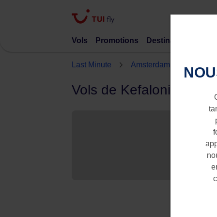
Vols
Promotions
Destinations
TUI 
Last Minute
Amsterdam
Kefalon
NOU
Vols de Kefalonia vers
ta
f
app
nou
e
c