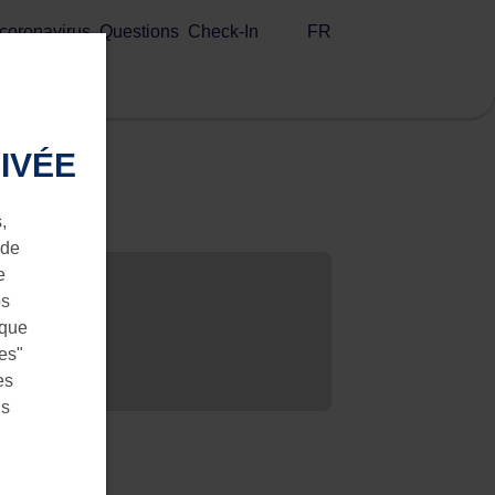
FR
 coronavirus
Questions
Check-In
IVÉE
,
 de
e
os
 que
ies"
es
us