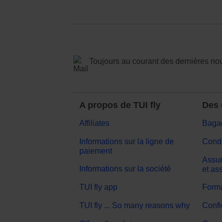
Toujours au courant des dernières no
A propos de TUI fly
Des 
Affiliates
Baga
Informations sur la ligne de
Condi
paiement
Assur
Informations sur la société
et as
TUI fly app
Forma
TUI fly ... So many reasons why
Confi