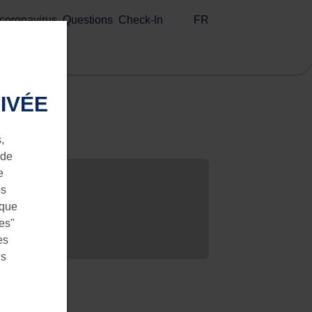
FR
 coronavirus
Questions
Check-In
IVÉE
,
 de
e
os
 que
ies"
es
us