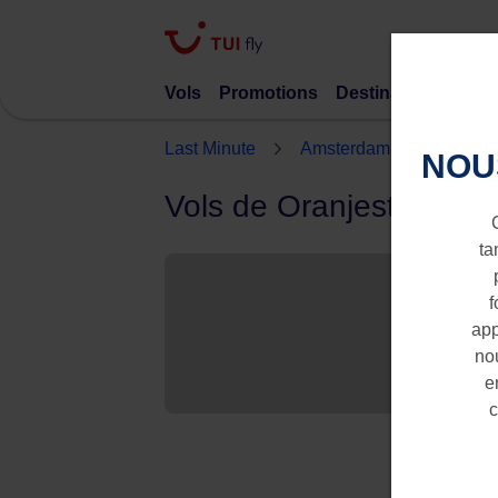
Vols
Promotions
Destinations
TUI 
Last Minute
Amsterdam
Oranjes
NOU
Vols de Oranjestad ve
ta
f
app
nou
e
c