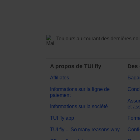
Toujours au courant des dernières no
A propos de TUI fly
Des 
Affiliates
Baga
Informations sur la ligne de
Condi
paiement
Assur
Informations sur la société
et as
TUI fly app
Forma
TUI fly ... So many reasons why
Confi