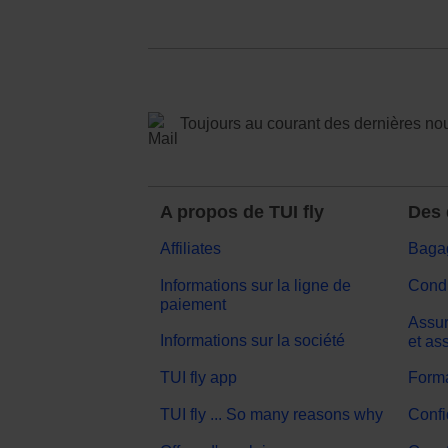
Toujours au courant des dernières no
A propos de TUI fly
Des 
Affiliates
Baga
Informations sur la ligne de
Condi
paiement
Assur
Informations sur la société
et as
TUI fly app
Forma
TUI fly ... So many reasons why
Confi