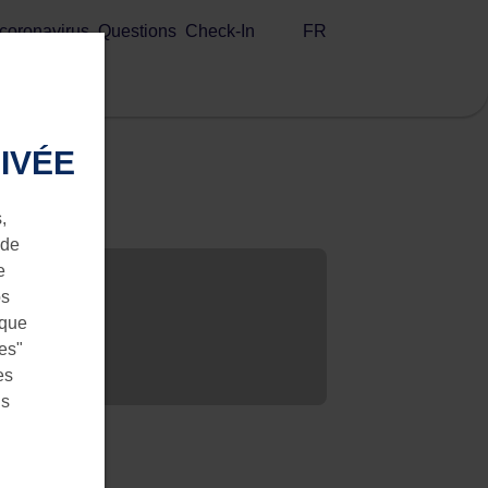
FR
 coronavirus
Questions
Check-In
IVÉE
,
 de
e
os
 que
ies"
es
us