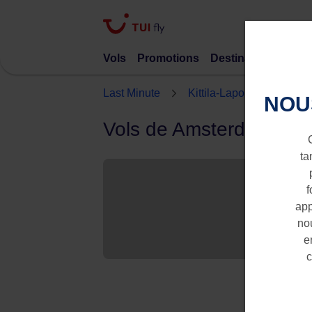
Vols
Promotions
Destinations
TUI 
Last Minute
Kittila-Laponie
Amst
NOU
Vols de Amsterdam vers 
ta
f
app
nou
e
c