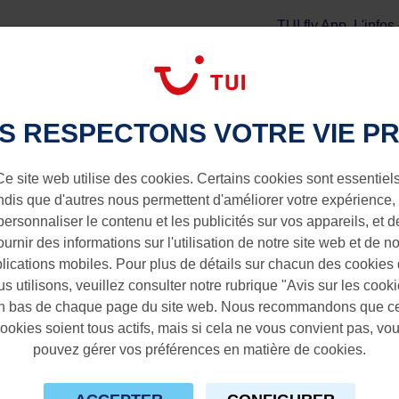
TUI fly App
L'infos
Vol + Séjour
Extras
erdam vers Kittila-Laponie
S RESPECTONS VOTRE VIE PR
Kittila-Laponie
Ce site web utilise des cookies. Certains cookies sont essentiels
ndis que d'autres nous permettent d'améliorer votre expérience,
personnaliser le contenu et les publicités sur vos appareils, et d
ournir des informations sur l'utilisation de notre site web et de n
lications mobiles. Pour plus de détails sur chacun des cookies
s utilisons, veuillez consulter notre rubrique "Avis sur les cook
n bas de chaque page du site web. Nous recommandons que c
ookies soient tous actifs, mais si cela ne vous convient pas, vo
pouvez gérer vos préférences en matière de cookies.