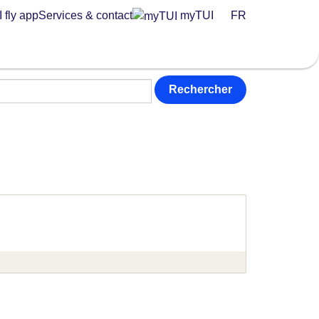
 fly app
Services & contact
myTUI
FR
Rechercher