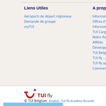
Liens Utiles
A prop
Aéroports de départ régionaux
Informat
Demande de groupe
Offres d
myTUI
Informat
TUI Car
Notre flo
Affiliés
Dévelop
TUI Bel
TUI fly 
TUI fly a
Comment
© TUI Belgium
Emplois
TUI fly Academy Brussels