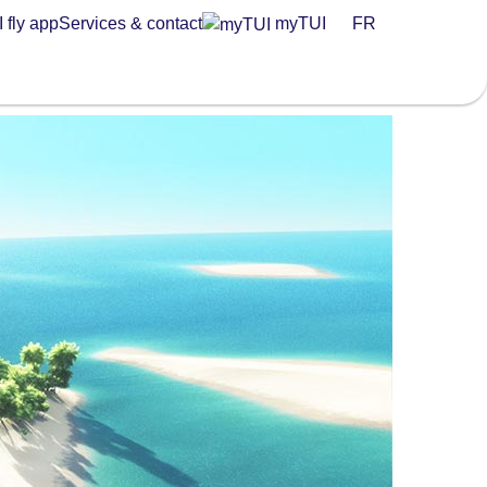
 fly app
Services & contact
myTUI
FR