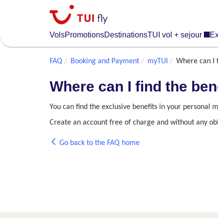
Skip
to
main
Vols
Promotions
Destinations
TUI vol + sejour
Ex
content
FAQ
Booking and Payment
myTUI
Where can I f
Where can I find the ben
You can find the exclusive benefits in your personal
Create an account free of charge and without any ob
Go back to the FAQ home