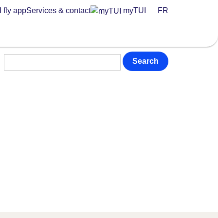
 fly app
Services & contact
myTUI
FR
Search