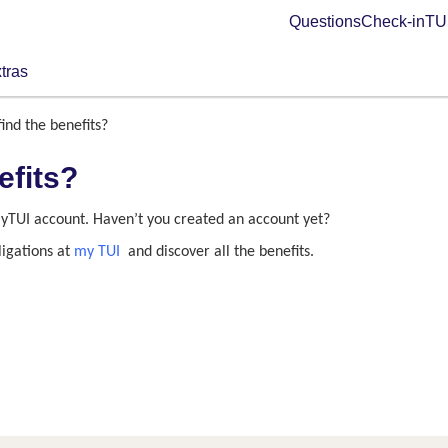
Questions
Check-in
TUI
tras
ind the benefits?
efits?
 myTUI account. Haven’t you created an account yet?
ligations at
my TUI
and discover all the benefits.