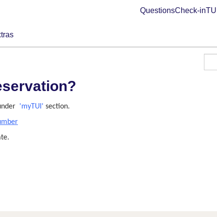
Questions
Check-in
TUI
tras
eservation?
 under
'myTUI'
section.
number
te.