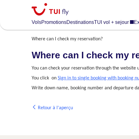
Skip
to
main
Vols
Promotions
Destinations
TUI vol + sejour
Ex
content
Where can I check my reservation?
Where can I check my r
You can check your reservation through the website
You click on
Sign in to single booking with booking 
Write down name, booking number and departure da
Retour à l'aperçu