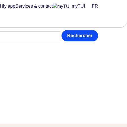
 fly app
Services & contact
myTUI
FR
Rechercher