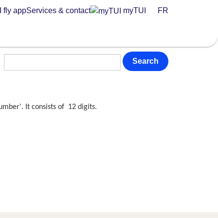
 fly app
Services & contact
myTUI
FR
Search
ber'. It consists of 12 digits.