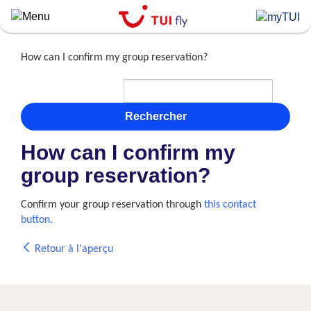
Skip
to
main
content
How can I confirm my group reservation?
Rechercher
How can I confirm my
group reservation?
Confirm your group reservation through
this contact
button.
Retour à l'aperçu