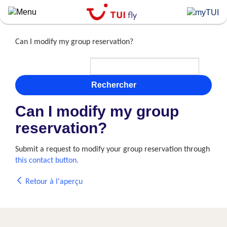
Skip
to
main
content
Can I modify my group reservation?
Rechercher
Can I modify my group
reservation?
Submit a request to modify your group reservation through
this contact button.
Retour à l'aperçu