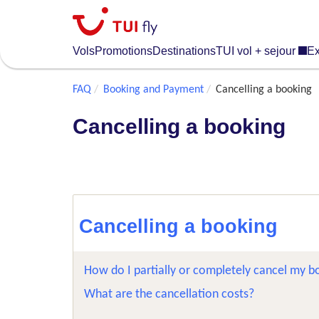
Skip
to
main
Vols
Promotions
Destinations
TUI vol + sejour
Ex
content
FAQ
Booking and Payment
Cancelling a booking
Cancelling a booking
Cancelling a booking
How do I partially or completely cancel my b
What are the cancellation costs?