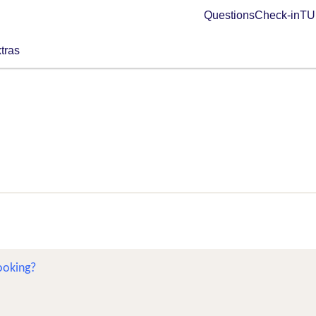
Questions
Check-in
TUI
tras
ooking?