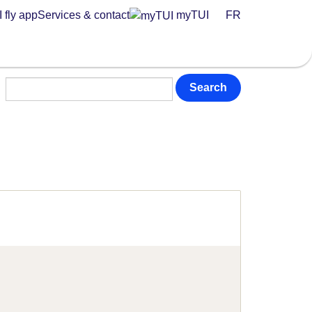
 fly app
Services & contact
myTUI
FR
Search