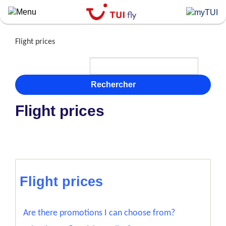
Skip
to
main
content
Flight prices
Rechercher
Flight prices
Flight prices
Are there promotions I can choose from?