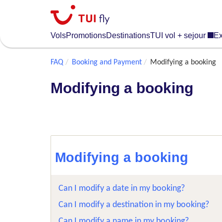
Skip
to
main
Vols
Promotions
Destinations
TUI vol + sejour
Ex
content
FAQ
Booking and Payment
Modifying a booking
Modifying a booking
Modifying a booking
Can I modify a date in my booking?
Can I modify a destination in my booking?
Can I modify a name in my booking?