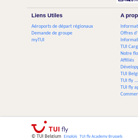
Liens Utiles
A prop
Aéroports de départ régionaux
Informat
Demande de groupe
Offres d
myTUI
Informat
TUI Car
Notre flo
Affiliés
Dévelop
TUI Bel
TUI fly 
TUI fly a
Comment
© TUI Belgium
Emplois
TUI fly Academy Brussels