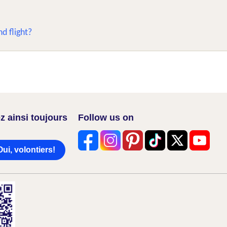
nd flight?
z ainsi toujours
Follow us on
Oui, volontiers!