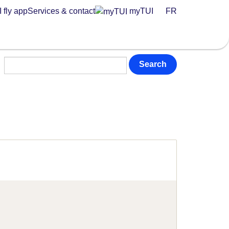
 fly app
Services & contact
myTUI
FR
Search