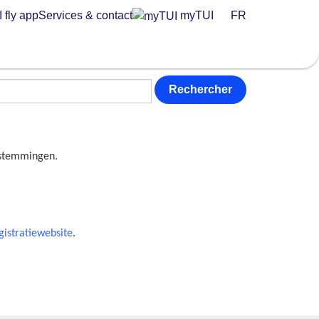
 fly app
Services & contact
myTUI
FR
Rechercher
estemmingen.
gistratiewebsite
.