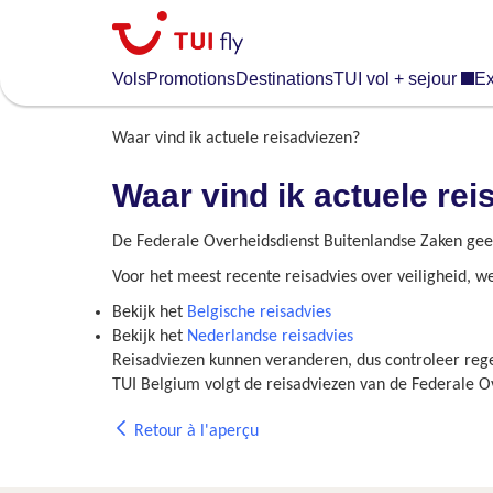
Skip
to
main
Vols
Promotions
Destinations
TUI vol + sejour
Ex
content
Waar vind ik actuele reisadviezen?
Waar vind ik actuele re
De Federale Overheidsdienst Buitenlandse Zaken geef
Voor het meest recente reisadvies over veiligheid, we
Bekijk het
Belgische reisadvies
Bekijk het
Nederlandse reisadvies
Reisadviezen kunnen veranderen, dus controleer rege
TUI Belgium volgt de reisadviezen van de Federale 
Retour à l'aperçu