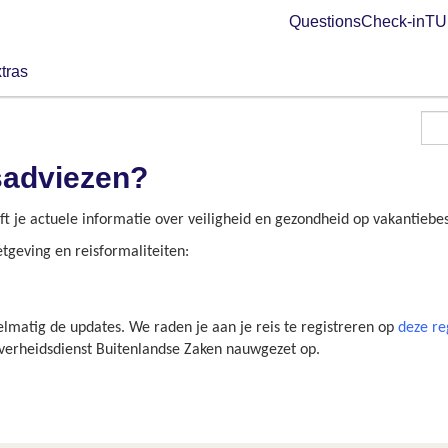
Questions
Check-in
TUI
tras
isadviezen?
t je actuele informatie over veiligheid en gezondheid op vakantieb
tgeving en reisformaliteiten:
lmatig de updates. We raden je aan je reis te registreren op
deze re
Overheidsdienst Buitenlandse Zaken nauwgezet op.