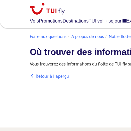
Skip
to
main
Vols
Promotions
Destinations
TUI vol + sejour
Ex
content
Foire aux questions
A propos de nous
Notre flotte
Où trouver des informati
Vous trouverez des informations du flotte de TUI fly s
Retour à l'aperçu