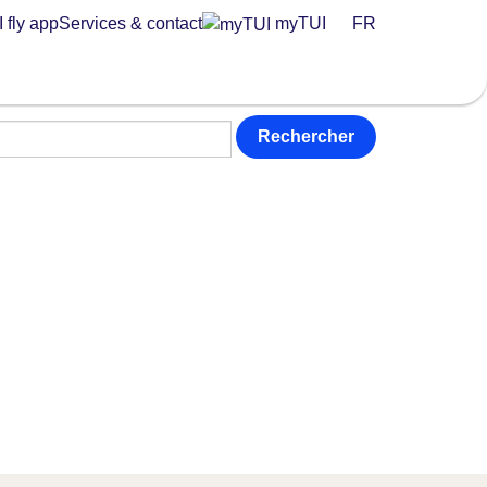
 fly app
Services & contact
myTUI
FR
Rechercher