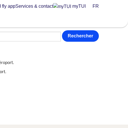
 fly app
Services & contact
myTUI
FR
Rechercher
éroport.
ort.