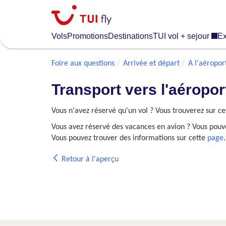
Skip
to
main
Vols
Promotions
Destinations
TUI vol + sejour
Ex
content
Foire aux questions
Arrivée et départ
A l'aéropor
Transport vers l'aéropor
Vous n'avez réservé qu'un vol ? Vous trouverez sur c
Vous avez réservé des vacances en avion ? Vous pouvez
Vous pouvez trouver des informations sur cette
page
.
Retour à l'aperçu