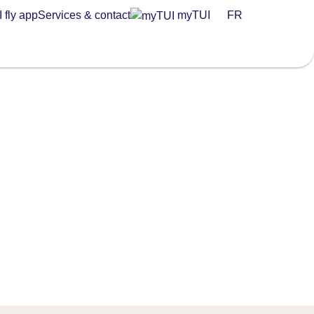
 fly app
Services & contact
myTUI
FR