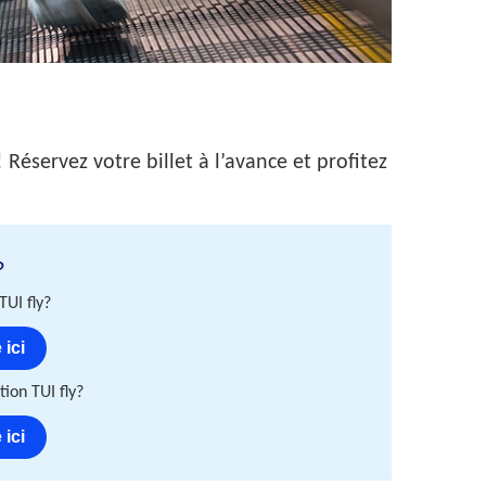
 Réservez votre billet à l’avance et profitez
?
TUI fly?
 ici
ion TUI fly?
 ici