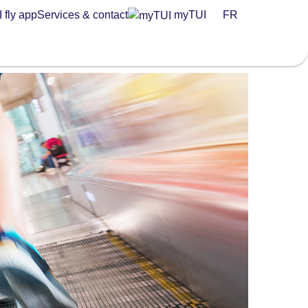
 fly app
Services & contact
myTUI
FR