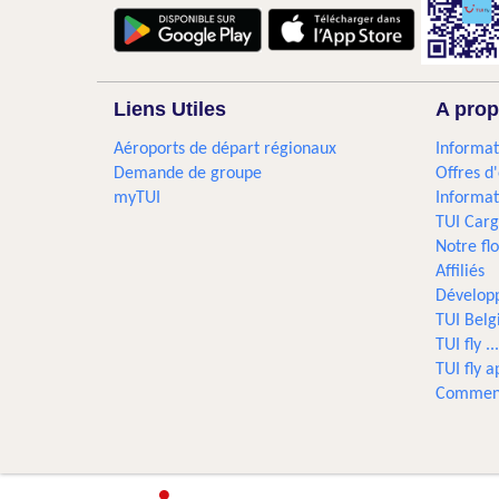
Liens Utiles
A prop
Aéroports de départ régionaux
Informat
Demande de groupe
Offres d
myTUI
Informat
TUI Car
Notre flo
Affiliés
Dévelop
TUI Bel
TUI fly 
TUI fly a
Comment