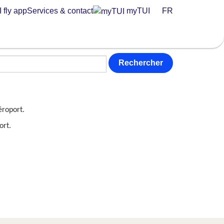
 fly app
Services & contact
myTUI
FR
Rechercher
éroport.
ort.