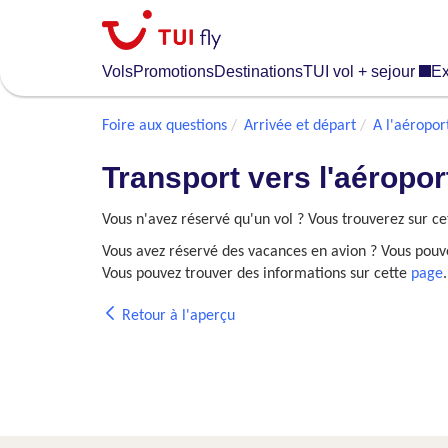
Skip
to
main
Vols
Promotions
Destinations
TUI vol + sejour
Ex
content
Foire aux questions
Arrivée et départ
A l'aéropor
Transport vers l'aéropor
Vous n'avez réservé qu'un vol ? Vous trouverez sur c
Vous avez réservé des vacances en avion ? Vous pouvez
Vous pouvez trouver des informations sur cette
page
.
Retour à l'aperçu