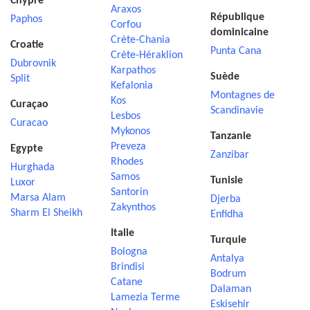
Chypre
Araxos
République
Paphos
Corfou
dominicaine
Crète-Chania
Croatie
Punta Cana
Crète-Héraklion
Dubrovnik
Karpathos
Suède
Split
Kefalonia
Montagnes de
Kos
Curaçao
Scandinavie
Lesbos
Curacao
Mykonos
Tanzanie
Preveza
Egypte
Zanzibar
Rhodes
Hurghada
Samos
Tunisie
Luxor
Santorin
Marsa Alam
Djerba
Zakynthos
Sharm El Sheikh
Enfidha
Italie
Turquie
Bologna
Antalya
Brindisi
Bodrum
Catane
Dalaman
Lamezia Terme
Eskisehir