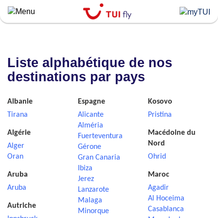
Skip
to
main
content
Liste alphabétique de nos
destinations par pays
Albanie
Espagne
Kosovo
Tirana
Alicante
Pristina
Alméria
Algérie
Macédoine du
Fuerteventura
Nord
Alger
Gérone
Oran
Ohrid
Gran Canaria
Ibiza
Aruba
Maroc
Jerez
Aruba
Agadir
Lanzarote
Al Hoceima
Malaga
Autriche
Casablanca
Minorque