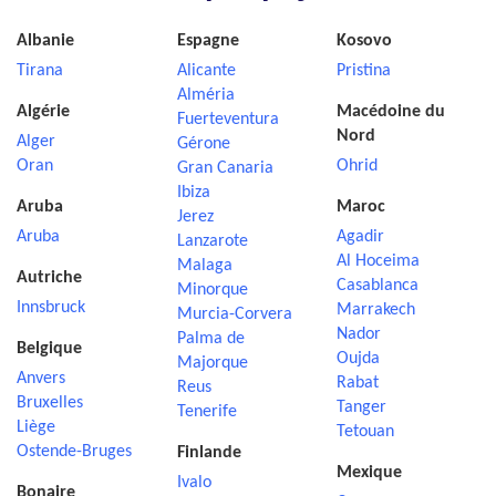
Albanie
Espagne
Kosovo
Tirana
Alicante
Pristina
Alméria
Algérie
Macédoine du
Fuerteventura
Nord
Alger
Gérone
Oran
Ohrid
Gran Canaria
Ibiza
Aruba
Maroc
Jerez
Aruba
Agadir
Lanzarote
Al Hoceima
Malaga
Autriche
Casablanca
Minorque
Innsbruck
Marrakech
Murcia-Corvera
Nador
Palma de
Belgique
Oujda
Majorque
Anvers
Rabat
Reus
Bruxelles
Tanger
Tenerife
Liège
Tetouan
Ostende-Bruges
Finlande
Mexique
Ivalo
Bonaire