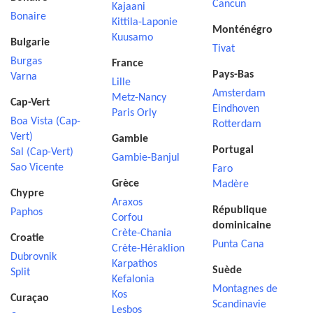
Cancun
Kajaani
Bonaire
Kittila-Laponie
Monténégro
Kuusamo
Bulgarie
Tivat
Burgas
France
Pays-Bas
Varna
Lille
Amsterdam
Metz-Nancy
Cap-Vert
Eindhoven
Paris Orly
Boa Vista (Cap-
Rotterdam
Vert)
Gambie
Portugal
Sal (Cap-Vert)
Gambie-Banjul
Sao Vicente
Faro
Grèce
Madère
Chypre
Araxos
République
Paphos
Corfou
dominicaine
Crète-Chania
Croatie
Punta Cana
Crète-Héraklion
Dubrovnik
Karpathos
Suède
Split
Kefalonia
Montagnes de
Kos
Curaçao
Scandinavie
Lesbos