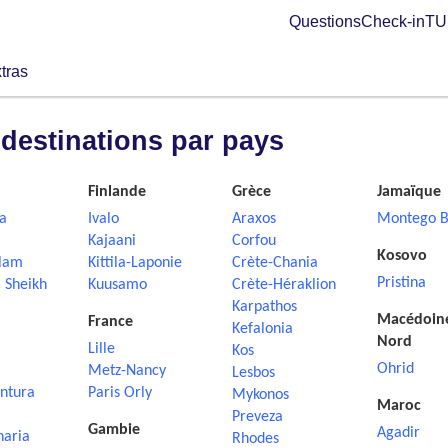
Questions
Check-in
TUI
tras
 destinations par pays
Finlande
Grèce
Jamaïque
a
Ivalo
Araxos
Montego B
Kajaani
Corfou
Kosovo
lam
Kittila-Laponie
Crète-Chania
Pristina
 Sheikh
Kuusamo
Crète-Héraklion
Karpathos
Macédoin
France
Kefalonia
Nord
Lille
Kos
Ohrid
Metz-Nancy
Lesbos
ntura
Paris Orly
Mykonos
Maroc
Preveza
Gambie
Agadir
naria
Rhodes