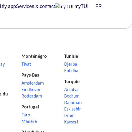
 fly app
Services & contact
myTUI
FR
Monténégro
Tunisie
ay
Tivat
Djerba
Enfidha
Pays-Bas
Turquie
Amsterdam
Eindhoven
Antalya
e du
Rotterdam
Bodrum
Dalaman
Portugal
Eskisehir
Faro
Izmir
Madère
Kayseri