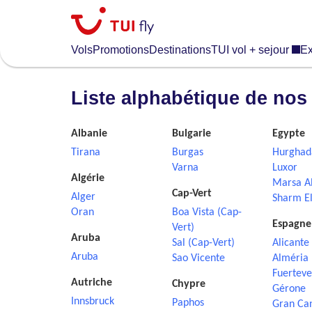
Skip
to
main
Vols
Promotions
Destinations
TUI vol + sejour
Ex
content
Liste alphabétique de nos
Albanie
Bulgarie
Egypte
Tirana
Burgas
Hurghad
Varna
Luxor
Algérie
Marsa A
Cap-Vert
Alger
Sharm El
Oran
Boa Vista (Cap-
Espagne
Vert)
Aruba
Sal (Cap-Vert)
Alicante
Aruba
Sao Vicente
Alméria
Fuerteve
Autriche
Chypre
Gérone
Innsbruck
Paphos
Gran Ca