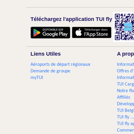
Téléchargez l'application TUI fly
Liens Utiles
A prop
Aéroports de départ régionaux
Informat
Demande de groupe
Offres d
myTUI
Informat
TUI Car
Notre flo
Affiliés
Dévelop
TUI Bel
TUI fly 
TUI fly a
Comment