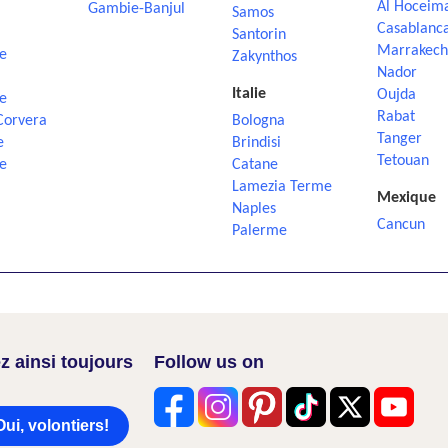
Al Hoceim
Gambie-Banjul
Samos
Casablanc
Santorin
Marrakech
e
Zakynthos
Nador
Italie
Oujda
e
Rabat
Corvera
Bologna
Tanger
e
Brindisi
Tetouan
e
Catane
Lamezia Terme
Mexique
Naples
Cancun
Palerme
z ainsi toujours
Follow us on
Oui, volontiers!